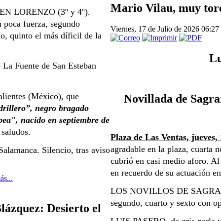
Mario Vilau, muy tor
MEN LORENZO (3
º
 y 4
º
). 
 poca fuerza, segundo 
Viernes, 17 de Julio de 2026 06:27
 quinto el más díficil de la 
Lu
a Fuente de San Esteban 
HÉCTOR GUTIERREZ de azul y oro, natural de Aguascalientes (México), que 
Novillada de Sagra
rillero”, negro bragado 
ea", nacido en septiembre de 
 saludos.
Plaza de Las Ventas, jueves, 
agradable en la plaza, cuarta n
manca. Silencio, tras aviso 
cubrió en casi medio aforo. Al 
en recuerdo de su actuación en
ás...
LOS NOVILLOS DE SAGRARIO 
segundo, cuarto y sexto con o
lázquez: Desierto el