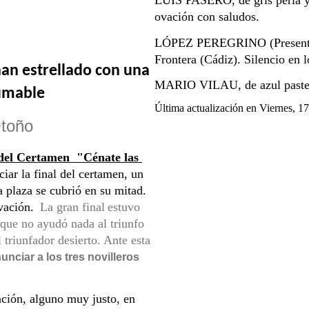
LUIS PASERO, de gris perla y o
ovación con saludos.
LÓPEZ PEREGRINO (Presentación
Frontera (Cádiz). Silencio en l
han estrellado con una 
MARIO VILAU, de azul pastel y
fumable
Última actualización en Viernes, 1
Otoño 
 del Certamen  "Cénate las 
ar la final del certamen, un 
a plaza se cubrió en su mitad. 
vación. 
La gran final
estuvo 
que no ayudó nada al triunfo 
triunfador desierto. Ante esta 
unciar a los tres novilleros 
n, alguno muy justo, en 