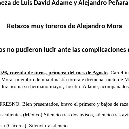
meza de Luis David Adame y Alejandro Peñara
Retazos muy toreros de Alejandro Mora
os no pudieron lucir ante las complicaciones 
026, corrida de toros, primera del mes de Agosto
. 
Cartel in
ro Mora, miembro de una dinastía torera extremeña, nieto de
on luz propia su hermano mayor, Joselito Adame, acompañados 
ien presentados, bravo el primero y bajos de raza el r
ientes (México) Silencio tras dos avisos, silencio tras avi
(Cáceres). Silencio y silencio.