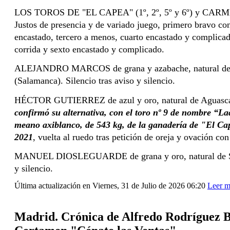
LOS TOROS DE "EL CAPEA" (1º, 2
º
, 5
º
 y 6
º
) y CAR
Justos de presencia y de variado juego, primero bravo con
encastado, tercero a menos, cuarto encastado y complicado,
corrida y sexto encastado y complicado.
ALEJANDRO MARCOS de grana y azabache, natural de L
(Salamanca). Silencio tras aviso y silencio.
confirmó su alternativa, con el toro nº 9 de nombre “Lad
meano axiblanco, de 543 kg, de la ganadería de "El Cap
2021
, vuelta al ruedo tras petición de oreja y ovación con
MANUEL DIOSLEGUARDE de grana y oro, natural de Sala
y silencio.
Última actualización en Viernes, 31 de Julio de 2026 06:20
Leer m
Madrid. Crónica de Alfredo Rodríguez B