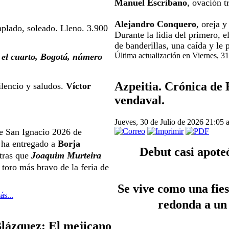
Manuel Escribano
, ovación t
Alejandro Conquero
, oreja y
plado, soleado. Lleno. 3.900 
Durante la lidia del primero, e
de banderillas, una caída y le 
Última actualización en Viernes, 3
 el cuarto, Bogotá, número 
Azpeitia. Crónica de
ilencio y saludos. 
Víctor 
vendaval.
Jueves, 30 de Julio de 2026 21:05
de San Ignacio 2026 de 
 ha entregado a 
Borja 
Debut casi apote
tras que 
Joaquim Murteira 
toro más bravo de la feria de 
 Se vive como una fiesta una lúcida y resuelta faena completa y 
ás...
redonda a un
lázquez: El mejicano