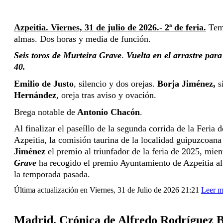
Azpeitia. Viernes, 31 de julio de 2026.- 2ª de feria.
 Tem
almas. Dos horas y media de función.
Seis toros de Murteira Grave
. 
Vuelta en el arrastre para
40.
Emilio de Justo
, silencio y dos orejas. 
Borja Jiménez,
 s
Hernández
, oreja tras aviso y ovación.
Brega notable de
 Antonio Chacón
.
Al finalizar el paseíllo de la segunda corrida de la Feria 
Azpeitia, la comisión taurina de la localidad guipuzcoana
Jiménez
 el premio al triunfador de la feria de 2025, mien
Grave
 ha recogido el premio Ayuntamiento de Azpeitia al 
la temporada pasada. 
Última actualización en Viernes, 31 de Julio de 2026 21:21
Leer m
Madrid. Crónica de Alfredo Rodríguez B