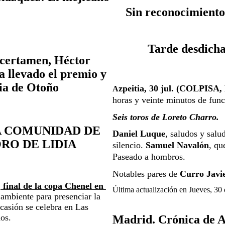
 Sin reconocimient
 Tarde desdich
 certamen, Héctor 
a llevado el premio y 
ia de Otoño
zpeitia, 30 jul. (COLPISA, 
A
horas y veinte minutos de func
Seis toros de Loreto Charro.
 COMUNIDAD DE 
Daniel Luque
, saludos y salud
RO DE LIDIA
silencio. 
Samuel Navalón
, qu
Paseado a hombros.
Notables pares de 
Curro Javi
 final de la copa Chenel en 
Última actualización en Jueves, 30
mbiente para presenciar la 
casión se celebra en Las 
dos.
Madrid. Crónica de A