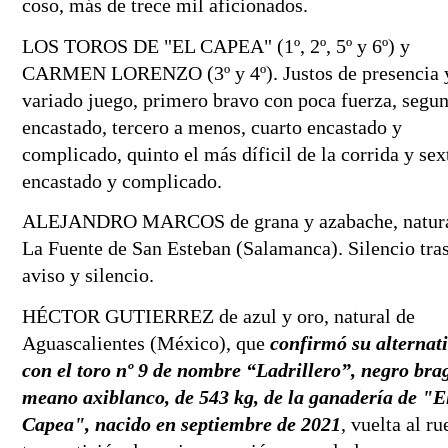
coso, más de trece mil aficionados.
LOS TOROS DE "EL CAPEA" (1º, 2
º
, 5
º
 y 6
º
) y 
CARMEN LORENZO (3
º
 y 4
º
). Justos de presencia 
variado juego, primero bravo con poca fuerza, segun
encastado, tercero a menos, cuarto encastado y 
complicado, quinto el más díficil de la corrida y sext
encastado y complicado.
ALEJANDRO MARCOS de grana y azabache, natural
La Fuente de San Esteban (Salamanca). Silencio tras
aviso y silencio.
HÉCTOR GUTIERREZ de azul y oro, natural de 
Aguascalientes (México), que 
confirmó su alternati
con el toro nº 9 de nombre “Ladrillero”, negro bra
meano axiblanco, de 543 kg, de la ganadería de "El
Capea", nacido en septiembre de 2021
, vuelta al ru