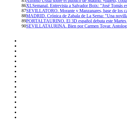
85
Alfonso Ussía sobre el público de Madrid: «paleto, coba
86
XLSemanal. Entrevista a Salvador Boix: "José Tomás es
87
SEVILLATORO. Morante y Manzanares, base de los carte
88
MADRID. Crónica de Zabala de La Serna: "Una novilla
89
PORTALTAURINO. El 3D español debuta este Martes con 
90
SEVILLATAURINA. Bien por Carmen Tovar. Antología 