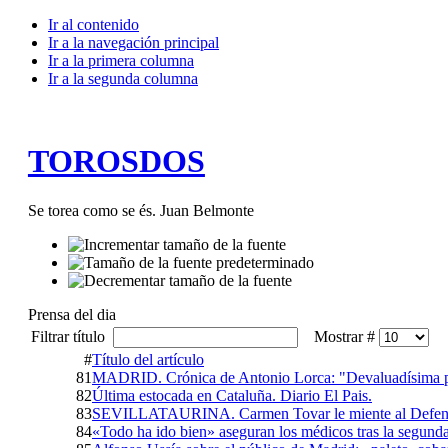
Ir al contenido
Ir a la navegación principal
Ir a la primera columna
Ir a la segunda columna
TOROSDOS
Se torea como se és. Juan Belmonte
Prensa del dia
Filtrar título
Mostrar #
#
Título del artículo
81
MADRID. Crónica de Antonio Lorca: "Devaluadísima p
82
Última estocada en Cataluña. Diario El Pais.
83
SEVILLATAURINA. Carmen Tovar le miente al Defens
84
«Todo ha ido bien» aseguran los médicos tras la segund