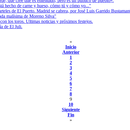
rde, que cree que es entendido, pero es un público de pueblo».
tá hecho de carne y hueso, cómo tú y cómo yo..."
les de El Puerto. Madrid se cabrea, por José Luis Garrido Bustamant
da malísima de Moreno Silva"
los toros. Ultimas noticias y próximos festejos.
de El Juli.
«
Inicio
Anterior
1
2
3
4
5
6
7
8
9
10
Siguiente
Fin
»