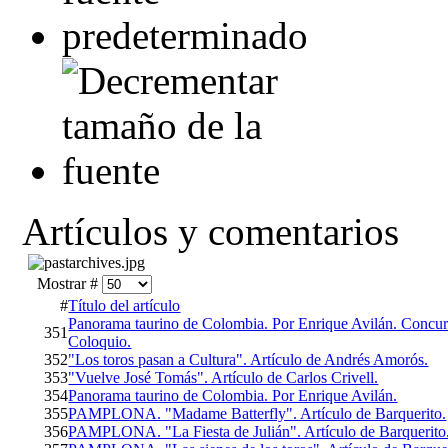
Artículos y comentarios
Mostrar #
#
Título del artículo
Panorama taurino de Colombia. Por Enrique Avilán. Concur
351
Coloquio.
352
"Los toros pasan a Cultura". Artículo de Andrés Amorós.
353
"Vuelve José Tomás". Artículo de Carlos Crivell.
354
Panorama taurino de Colombia. Por Enrique Avilán.
355
PAMPLONA. "Madame Batterfly". Artículo de Barquerito.
356
PAMPLONA. "La Fiesta de Julián". Artículo de Barquerito