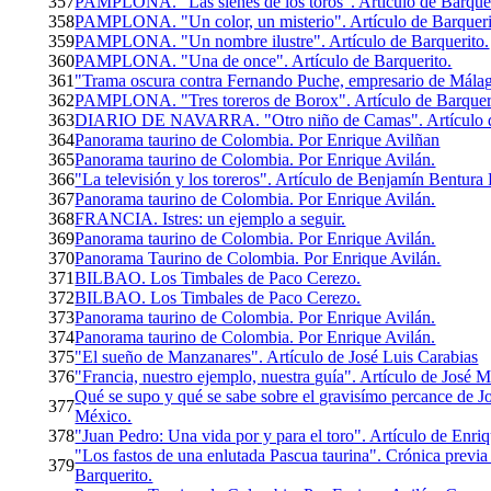
357
PAMPLONA. "Las sienes de los toros". Artículo de Barquer
358
PAMPLONA. "Un color, un misterio". Artículo de Barqueri
359
PAMPLONA. "Un nombre ilustre". Artículo de Barquerito.
360
PAMPLONA. "Una de once". Artículo de Barquerito.
361
"Trama oscura contra Fernando Puche, empresario de Málaga
362
PAMPLONA. "Tres toreros de Borox". Artículo de Barquer
363
DIARIO DE NAVARRA. "Otro niño de Camas". Artículo d
364
Panorama taurino de Colombia. Por Enrique Avilñan
365
Panorama taurino de Colombia. Por Enrique Avilán.
366
"La televisión y los toreros". Artículo de Benjamín Bentur
367
Panorama taurino de Colombia. Por Enrique Avilán.
368
FRANCIA. Istres: un ejemplo a seguir.
369
Panorama taurino de Colombia. Por Enrique Avilán.
370
Panorama Taurino de Colombia. Por Enrique Avilán.
371
BILBAO. Los Timbales de Paco Cerezo.
372
BILBAO. Los Timbales de Paco Cerezo.
373
Panorama taurino de Colombia. Por Enrique Avilán.
374
Panorama taurino de Colombia. Por Enrique Avilán.
375
"El sueño de Manzanares". Artículo de José Luis Carabias
376
"Francia, nuestro ejemplo, nuestra guía". Artículo de José
Qué se supo y qué se sabe sobre el gravisímo percance de J
377
México.
378
"Juan Pedro: Una vida por y para el toro". Artículo de Enri
"Los fastos de una enlutada Pascua taurina". Crónica previa
379
Barquerito.