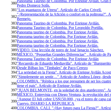
Panorama Taurino de Colombia. Por Enrique Avilán. Gran p
380
Pedro Domecq Solís.
381
"Los guantazos de Utrera‏". Artículo de Carlos Crivell.
"¿Representación de la Afición o confort en la poltrona?". 
382
Bermejo.
383
Panorama Taurino de Colombia. Por Enrique Avilán.
384
Panorama Taurino de Colombia. Por Leopoldo Portilla.
385
Panorama taurino de Colombia. Por Enrique Avilán.
386
Panorama taurino de Colombia. Por Enrique Avilán.
387
Panorama taurino de Colombia. Por Enrique Avilán.
388
Panorama taurino de Colombia. Por Enrique Avilán.
389
VIDEO. Una lección de toreo de José Ignacio Sánchez.
390
MÉXICO. “Pequeñas Grandes Diferencias” . Artículo de Pa
391
Panorama Taurino de Colombia. Por Enrique Avilán
392
"Recuerdo de Eduardo Mediavilla". Artículo de "Barquerito
393
Desde Bilbao los "Timbales" de Paco Cerezo
394
"La seriedad en la Fiesta". Artículo de Enrique Avilán Acost
395
"Simplemente un sentir…" Articulo de Andrea López, desd
COLOMBIA. "Réplica a los que presumen de ser los cuatro 
396
tiene el pais". Artículo de Enrique Avilán.
397
"JUAN BELMONTE, en la soledad de dos atardeceres". Artí
398
MÉXICO. Entrevista con Diego Ventura, la revolución del r
"Aunque El Juli cobre US$150.000, ¿va el toreo de capa caí
399
Cuervo. DIARIO LA REPUBLICA
400
COLOMBIA. CALI. "¿Hay futuro para La Fiesta?". Artícul