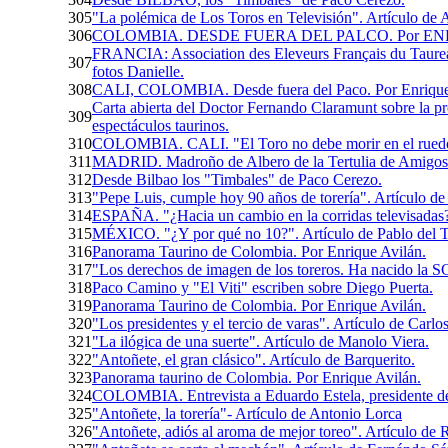
305
"La polémica de Los Toros en Televisión". Artículo de
306
COLOMBIA. DESDE FUERA DEL PALCO. Por ENRIQUE
FRANCIA: Association des Eleveurs Français du Taur
307
fotos Danielle.
308
CALI, COLOMBIA. Desde fuera del Paco. Por Enrique Ca
Carta abierta del Doctor Fernando Claramunt sobre la pro
309
espectáculos taurinos.
310
COLOMBIA. CALI. "El Toro no debe morir en el ruedo. 
311
MADRID. Madroño de Albero de la Tertulia de Amigos 
312
Desde Bilbao los "Timbales" de Paco Cerezo.
313
"Pepe Luis, cumple hoy 90 años de torería". Artículo de 
314
315
MÉXICO. "¿Y por qué no 10?". Artículo de Pablo del T
316
Panorama Taurino de Colombia. Por Enrique Avilán.
317
"Los derechos de imagen de los toreros. Ha nacido la S
318
Paco Camino y "El Viti" escriben sobre Diego Puerta.
319
Panorama Taurino de Colombia. Por Enrique Avilán.
320
"Los presidentes y el tercio de varas". Artículo de Carlos
321
"La ilógica de una suerte". Artículo de Manolo Viera.
322
"Antoñete, el gran clásico". Artículo de Barquerito.
323
Panorama taurino de Colombia. Por Enrique Avilán.
324
COLOMBIA. Entrevista a Eduardo Estela, presidente de 
325
"Antoñete, la torería"- Artículo de Antonio Lorca
326
"Antoñete, adiós al aroma de mejor toreo". Artículo de