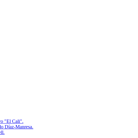
o "El Cali".
rdo Díaz-Manresa.
ll.