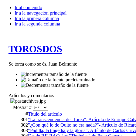
Ir al contenido
Ir a la navegación principal
Ir a la primera columna
Ir a la segunda columna
TOROSDOS
Se torea como se és. Juan Belmonte
Artículos y comentarios
Mostrar #
#
Título del artículo
301
"La transcendencia del Toreo". Artículo de Enrique Calv
302
"¿Con qué lo de Quito no era nada?"- Artículo de Rica
303
"Padilla, la tragedia y la gloria". Artículo de Carlos Crive
304
Desde BILBAO, los "Timbales" de Paco Cerezo.