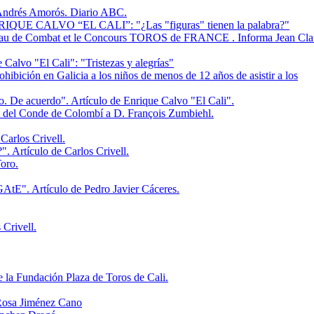
 Andrés Amorós. Diario ABC.
 CALVO “EL CALI”: "¿Las "figuras" tienen la palabra?"
eau de Combat et le Concours TOROS de FRANCE . Informa Jean Cla
lvo "El Cali": "Tristezas y alegrías"
hibición en Galicia a los niños de menos de 12 años de asistir a los
De acuerdo". Artículo de Enrique Calvo "El Cali".
del Conde de Colombí a D. François Zumbiehl.
Carlos Crivell.
ESPAÑA. "¿Hacia un cambio en la corridas televisadas?‏". Artículo de Carlos Crivell.
oro.
GAtE". Artículo de Pedro Javier Cáceres.
 Crivell.
la Fundación Plaza de Toros de Cali.
 Rosa Jiménez Cano