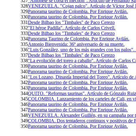
327
"Antoñete se corta el mechón". Artículo de Fernándo S
328
VENEZUELA. "Cojan palco". Artículo de Víctor Jos
329
Panorama taurino de Colombia. Por Enrique Avilán.
330
Panorama taurino de Colombia. Por Enrique Avilán.
331
Desde Bilbao los "Timbales" de Paco Cerezo
332
"El héroe Padilla‏". Artículo de Carlos Crivell.
333
Desde Bilbao los "Timbales" de Paco Cerezo
334
Panorama Taurino de Colombia. Por Enrique Avilán.
335
Antonio Bienvenida: 36º aniversario de su muerte.
336
"Luis González, uno de los más grandes con los palos". A
337
Desde Bilbao los "Timbales" de Paco Cerezo
338
"La evolución del toreo a caballo". Artículo de Carlos Cr
339
Panorama taurino de Colombia. Por Enrique Avilán.
340
Panorama taurino de Colombia. Por Enrique Avilán.
341
"Los Lozano, Dinastía Imperial del Toreo". Artículo de
342
Panorama taurino de Colombia. Por Enrique Avilán.
343
Panorama taurino de Colombia. Por Enrique Avilán.
344
QUITO. "Reformas taurinas". Artículo de Gónzalo Ruiz
345
COLOMBIA. Lanzamiento de los carteles de Cali, en vi
346
Panorama taurino de Colombia. Por Enrique Avilán.
347
Panorama taurino de Colombia. Por Enrique Avilán.
348
VENEZUELA. Alexander Guillén, en su campaña por ti
349
COLOMBIA. Dos tentaderos continuos y positivos de Pu
350
Panorama taurino de Colombia. Por Enrique Avilán.