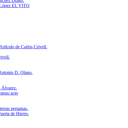
ánchez Dragó.
é López EL VITO
rtículo de Carlos Crivell.
ivell.
 Antonio D. Olano.
 Álvarez.
stoso acto
erras peruanas.
erta de Hierro.