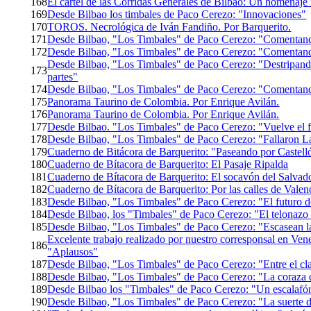
168
El cartel de las Corridas Generales de Bilbao: Un homenaje m
169
Desde Bilbao los timbales de Paco Cerezo: "Innovaciones"
170
TOROS. Necrológica de Iván Fandiño. Por Barquerito.
171
Desde Bilbao, "Los Timbales" de Paco Cerezo: "Comentand
172
Desde Bilbao, "Los Timbales" de Paco Cerezo: "Comentand
Desde Bilbao, "Los Timbales" de Paco Cerezo: "Destripando 
173
partes"
174
Desde Bilbao, "Los Timbales" de Paco Cerezo: "Comentando
175
Panorama Taurino de Colombia. Por Enrique Avilán.
176
Panorama Taurino de Colombia. Por Enrique Avilán.
177
Desde Bilbao. "Los Timbales" de Paco Cerezo: "Vuelve el fe
178
Desde Bilbao, "Los Timbales" de Paco Cerezo: "Fallaron La
179
Cuaderno de Bitácora de Barquerito: "Paseando por Castell
180
Cuaderno de Bítacora de Barquerito: El Pasaje Ripalda
181
Cuaderno de Bítacora de Barquerito: El socavón del Salvado
182
Cuaderno de Bítacora de Barquerito: Por las calles de Valen
183
Desde Bilbao, "Los Timbales" de Paco Cerezo: "El futuro d
184
Desde Bilbao, los "Timbales" de Paco Cerezo: "El telonazo 
185
Desde Bilbao, "Los Timbales" de Paco Cerezo: "Escasean la
Excelente trabajo realizado por nuestro corresponsal en Vene
186
"Aplausos"
187
Desde Bilbao, "Los Timbales" de Paco Cerezo: "Entre el cl
188
Desde Bilbao, "Los Timbales" de Paco Cerezo: "La coraza d
189
Desde Bilbao los "Timbales" de Paco Cerezo: "Un escalafó
190
Desde Bilbao, "Los Timbales" de Paco Cerezo: "La suerte de