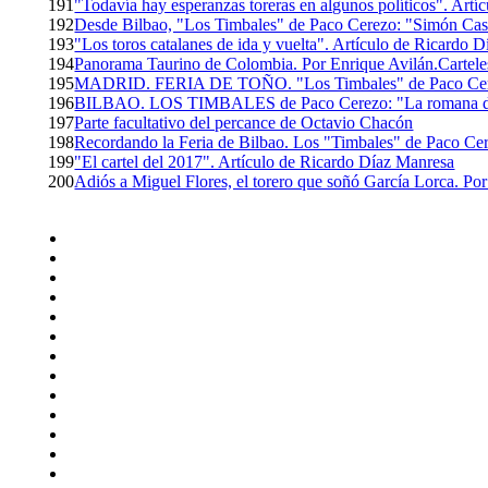
191
"Todavía hay esperanzas toreras en algunos políticos". Art
192
Desde Bilbao, "Los Timbales" de Paco Cerezo: "Simón Cas
193
"Los toros catalanes de ida y vuelta". Artículo de Ricardo 
194
Panorama Taurino de Colombia. Por Enrique Avilán.Carteles
195
MADRID. FERIA DE TOÑO. "Los Timbales" de Paco Cer
196
BILBAO. LOS TIMBALES de Paco Cerezo: "La romana de
197
Parte facultativo del percance de Octavio Chacón
198
Recordando la Feria de Bilbao. Los "Timbales" de Paco Ce
199
"El cartel del 2017". Artículo de Ricardo Díaz Manresa
200
Adiós a Miguel Flores, el torero que soñó García Lorca. Por