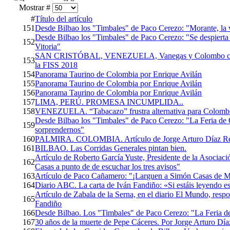
Mostrar #
#
Título del artículo
151
Desde Bilbao los "Timbales" de Paco Cerezo: "Morante, la 
Desde Bilbao los "Timbales" de Paco Cerezo: "Se despierta
152
Vitoria"
SAN CRISTÓBAL, VENEZUELA, Vanegas y Colombo cargan
153
la FISS 2018
154
Panorama Taurino de Colombia por Enrique Avilán
155
Panorama Taurino de Colombia por Enrique Avilán
156
Panorama Taurino de Colombia por Enrique Avilán
157
LIMA, PERÚ. PROMESA INCUMPLIDA..
158
VENEZUELA. “Tabacazo” frustra alternativa para Colomb
Desde Bilbao los "Timbales" de Paco Cerezo: "La Feria de
159
sorprendernos"
160
PALMIRA. COLOMBIA. Artículo de Jorge Arturo Díaz Re
161
BILBAO. Las Corridas Generales pintan bien.
Artículo de Roberto García Yuste, Presidente de la Asociac
162
Casas a punto de de escuchar los tres avisos"
163
Artículo de Paco Cañamero: "¡Larguen a Simón Casas de M
164
Diario ABC. La carta de Iván Fandiño: «Si estáis leyendo e
Artículo de Zabala de la Serna, en el diario El Mundo, res
165
Fandiño
166
Desde Bilbao. Los "Timbales" de Paco Cerezo: "La Feria de
167
30 años de la muerte de Pepe Cáceres. Por Jorge Arturo Dí