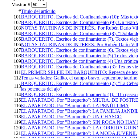
Mostrar #
#
Título del artículo
101
BARQUERITO. Escritos del Confinamiento (10): Más textos
102
BARQUERITO. Escritos del Confinamiento (9): Un texto vi
103
NOTAS TAURINAS DE INTERÉS...Por Rubén Dario Vill
104
BARQUERITO. Escritos del Confinamiento (8): "Doblando
105
BARQUERITO. Escritos de confinamiento (7). Textos viejo
106
NOTAS TAURINAS DE INTERES. Por Rubén Darío Villaf
107
BARQUERITO. Escritos de confinamiento (6). Textos viejo
108
BARQUERITO: Escritos de confinamiento (5) Textos viejo
109
BARQUERITO. Escritos de confinamiento (4) Una crónica 
110
BARQUERITO. Escritos del Confinamiento (3): Textos viej
111
EL PRIMER SELFIE DE BARQUERITO: Repesca de textos v
112
Temas variados: Gallito, el campo bravo, septiembre taurino 
BARQUERITO. Escritos del Confinamiento (2): "La Cebada, 
113
las potencias del ajo"
114
BARQUERITO. Escritos de confinamiento (1): "Un paseo 
115
EL APARTADO. Por "Barquerito": MIURA, DE POSTR
116
EL APARTADO. Por "Barquerito": LA PENÚLTIMA
117
EL APARTADO. Por "Barquerito": LA FAMILIA JAND
118
EL APARTADO. Por "Barquerito": UN CHASCO
119
EL APARTADO. Por "Barquerito": SIN ROCA NO HA
120
EL APARTADO. Por "Barquerito": LA CORRIDA GUI
121
EL APARTADO. Por "Barquerito": LA MODA JUVENIL