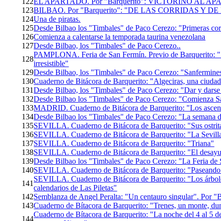
122
EL APARTADO. Por "Barquerito": VICTORINO AL AP
123
BILBAO. Por "Barquerito": "DE LAS CORRIDAS Y 
124
Una de piratas.
125
Desde Bilbao los "Timbales" de Paco Cerezo: "Primeras corr
126
Comienza a calentarse la temporada taurina venezolana
127
Desde Bilbao, los "Timbales" de Paco Cerezo..
PAMPLONA. Feria de San Fermín. Previo de Barquerito: "
128
irresistible"
129
Desde Bilbao, los "Timbales" de Paco Cerezo: "Sanfermine
130
Cuaderno de Bitácora de Barquerito: "Algeciras, una ciud
131
Desde Bilbao, los "Timbales" de Paco Cerezo: "Dar y darse
132
Desde Bilbao los "Timbales" de Paco Cerezo: "Comienza Sa
133
MADRID. Cuaderno de Bitácora de Barquerito: "Los ascenso
134
Desde Bilbao los "Timbales" de Paco Cerezo: "La semana de
135
SEVILLA. Cuaderno de Bitácora de Barquerito: "Sus ostrit
136
SEVILLA. Cuaderno de Bitácora de Barquerito: "La Sevilla 
137
SEVILLA. Cuaderno de Bitácora de Barquerito: "Triana"
138
SEVILLA. Cuaderno de Bitácora de Barquerito: "El desayun
139
Desde Bilbao los "Timbales" de Paco Cerezo: "La Feria de 
140
SEVILLA. Cuaderno de Bitácora de Barquerito: "Paseando 
SEVILLA. Cuaderno de Bitácora de Barquerito: "Los árbol
141
calendarios de Las Piletas"
142
Semblanza de Angel Peralta: "Un centauro singular". Por "
143
Cuaderno de Bítacora de Barquerito: "Trenes, un monte, du
Cuaderno de Bítacora de Barquerito: "La noche del 4 al 5 d
144