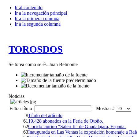
Ir al contenido
Ir a la navegación principal
Ir a la primera columna
Ir a la segunda columna
TOROSDOS
Se torea como se és. Juan Belmonte
Noticias
Filtrar título
Mostrar #
#
Título del artículo
61
19.428 abonados en la Feria de Otoño.
62
Cocido taurino "Saleri II" de Guadalajara, España.
63
Inaugurada en Las Ventas la exposición homenaje a Rafa