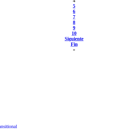
4
5
6
7
8
9
10
Siguiente
Fin
»