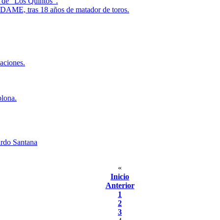
o de “Los Quintos”.
o ADAME, tras 18 años de matador de toros.
aciones.
plona.
ardo Santana
«
Inicio
Anterior
1
2
3