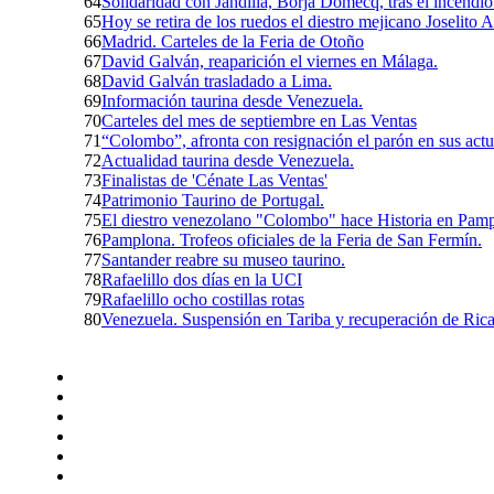
64
Solidaridad con Jandilla, Borja Domecq, tras el incendi
65
Hoy se retira de los ruedos el diestro mejicano Joselit
66
Madrid. Carteles de la Feria de Otoño
67
David Galván, reaparición el viernes en Málaga.
68
David Galván trasladado a Lima.
69
Información taurina desde Venezuela.
70
Carteles del mes de septiembre en Las Ventas
71
“Colombo”, afronta con resignación el parón en sus actu
72
Actualidad taurina desde Venezuela.
73
Finalistas de 'Cénate Las Ventas'
74
Patrimonio Taurino de Portugal.
75
El diestro venezolano "Colombo" hace Historia en Pam
76
Pamplona. Trofeos oficiales de la Feria de San Fermín.
77
Santander reabre su museo taurino.
78
Rafaelillo dos días en la UCI
79
Rafaelillo ocho costillas rotas
80
Venezuela. Suspensión en Tariba y recuperación de Ric