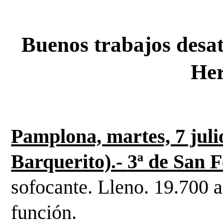
 Buenos trabajos desatendidos de Luque y Víctor 
He
Pamplona, martes, 7 jul
Barquerito).- 
3ª de San F
sofocante. Lleno. 19.700 a
función.