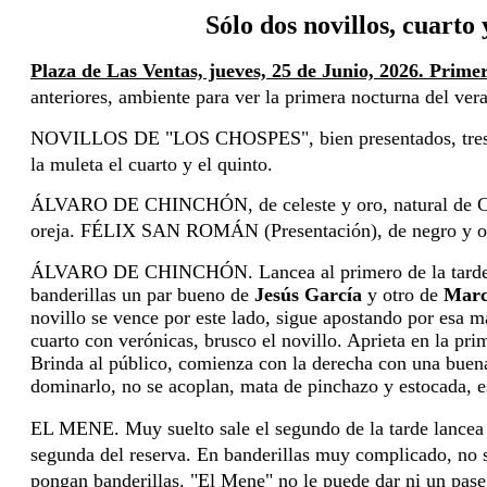
Sólo dos novillos, cuarto 
Plaza de Las Ventas, jueves, 25 de Junio, 2026. Prim
anteriores, ambiente para ver la primera nocturna del vera
NOVILLOS DE "LOS CHOSPES", bien presentados, tres de el
la muleta el cuarto y el quinto.
ÁLVARO DE CHINCHÓN, de celeste y oro, natural de Chi
oreja. 
FÉLIX SAN ROMÁN (Presentación), de negro y oro, 
ÁLVARO DE CHINCHÓN. Lancea al primero de la tarde que s
banderillas un par bueno de 
Jesús García
 y otro de 
Marc
novillo se vence por este lado, sigue apostando por esa ma
cuarto con verónicas, brusco el novillo. Aprieta en la prim
Brinda al público, comienza con la derecha con una buena 
dominarlo, no se acoplan, mata de pinchazo y estocada, es
EL MENE. Muy suelto sale el segundo de la tarde lancea ec
segunda del reserva. En banderillas muy complicado, no sal
pongan banderillas. "El Mene" no le puede dar ni un pase 