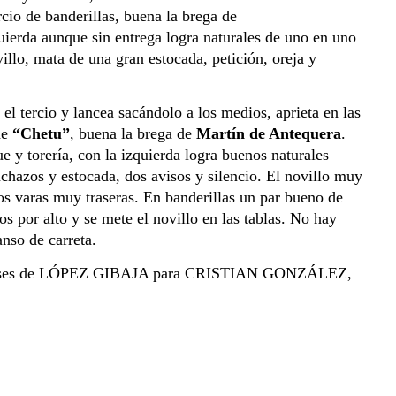
carreta. Lancea al quinto en el tercio, no puede lucirse, aprieta en la primera vara y flojo en la segunda. Complicado tercio de banderillas, buena la brega de 
quierda aunque sin entrega logra naturales de uno en uno 
illo, mata de una gran estocada, petición, oreja y 
tercio y lancea sacándolo a los medios, aprieta en las 
de 
“Chetu”
, buena la brega de 
Martín de Antequera
. 
 y torería, con la izquierda logra buenos naturales 
nchazos y estocada, dos avisos y silencio. El novillo muy 
desrazado. El sexto sale como sus hermanos muy suelto, lo recibe con verónicas aguantando mucho. Mal picado con dos varas muy traseras. En banderillas un par bueno de 
s por alto y se mete el novillo en las tablas. No hay 
nso de carreta.
. Reses de LÓPEZ GIBAJA para CRISTIAN GONZÁLEZ, 