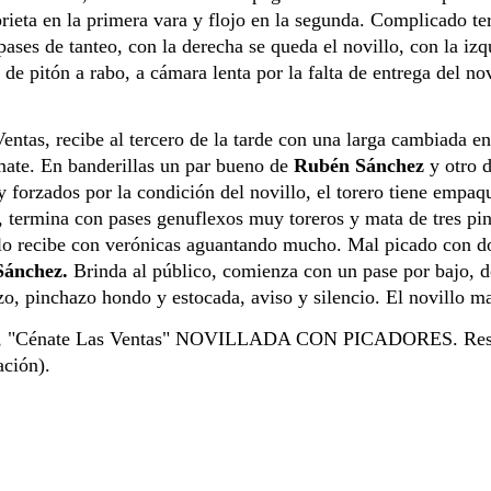
pases de tanteo, con la derecha se queda el novillo, con la iz
de pitón a rabo, a cámara lenta por la falta de entrega del nov
 recibe al tercero de la tarde con una larga cambiada en el 
mate. En banderillas un par bueno de 
Rubén Sánchez
 y otro 
forzados por la condición del novillo, el torero tiene empaque
llo, termina con pases genuflexos muy toreros y mata de tres pi
ánchez.
 Brinda al público, comienza con un pase por bajo, do
zo, pinchazo hondo y estocada, aviso y silencio. El novillo ma
 21,00 h, "Cénate Las Ventas" NOVILLADA CON PICADORES
ción).