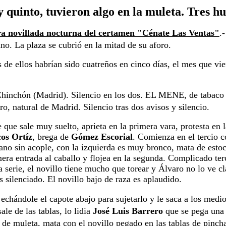
y quinto, tuvieron algo en la muleta. Tres h
era novillada nocturna del certamen "Cénate Las Ventas"
.
no. La plaza se cubrió en la mitad de su aforo.
los habrían sido cuatreños en cinco días, el mes que viene,
nchón (Madrid). Silencio en los dos. 
EL MENE, de tabaco y 
natural de Madrid. Silencio tras dos avisos y silencio.
ale muy suelto, aprieta en la primera vara, protesta en la
os Ortíz
, brega de 
Gómez Escorial
. Comienza en el tercio c
no sin acople, con la izquierda es muy bronco, mata de estocada
era entrada al caballo y flojea en la segunda. Complicado terci
serie, el novillo tiene mucho que torear y Álvaro no lo ve cla
 silenciado. El novillo bajo de raza es aplaudido.
hándole el capote abajo para sujetarlo y le saca a los medios,
e de las tablas, lo lidia 
José Luis Barrero 
que se pega una 
de muleta, mata con el novillo pegado en las tablas de pinch