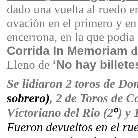
dado una vuelta al ruedo e
ovación en el primero y en 
encerrona, en la que podía 
Corrida In Memoriam
L
leno de
‘No hay billete
Se lidiaron 2 toros de
Dom
sobrero)
, 2
de
Toros de Co
Víctoriano del Rio (2
º
) y 
Fueron devueltos en el rued