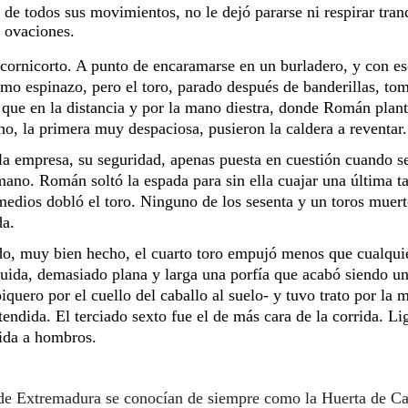
de todos sus movimientos, no le dejó pararse ni respirar tranq
s ovaciones.
 cornicorto. A punto de encaramarse en un burladero, y con es
mo espinazo, pero el toro, parado después de banderillas, tomó
ue en la distancia y por la mano diestra, donde Román plante
ho, la primera muy despaciosa, pusieron la caldera a reventar.
la empresa, su seguridad, apenas puesta en cuestión cuando se
ano. Román soltó la espada para sin ella cuajar una última ta
edios dobló el toro. Ninguno de los sesenta y un toros muerto
da.
o, muy bien hecho, el cuarto toro empujó menos que cualqui
uida, demasiado plana y larga una porfía que acabó siendo una
uero por el cuello del caballo al suelo- y tuvo trato por la m
ndida. El terciado sexto fue el de más cara de la corrida. Lige
lida a hombros.
 de Extremadura se conocían de siempre 
como la Huerta de Ca