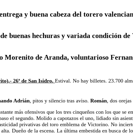
, entrega y buena cabeza del torero valencia
 de buenas hechuras y variada condición de 
o Morenito de Aranda, voluntarioso Ferna
to).- 
26ª de San Isidro. 
Estival. No hay billetes. 23.700 alm
nando Adrián
, pitos y silencio tras aviso. 
Román
, dos orejas
tante más ofensivos que los tres cinqueños con los que se emp
paso el segundo. Molido a capotazos el uno, lidiado sin asient
lasticidad privativas del toro emblema de Victorino. No incier
ra alta. Dueño de la escena. La última embestida en busca de lo