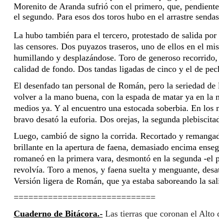
Morenito de Aranda sufrió con el primero, que, pendiente 
el segundo. Para esos dos toros hubo en el arrastre senda
La hubo también para el tercero, protestado de salida por
las censores. Dos puyazos traseros, uno de ellos en el mis
humillando y desplazándose. Toro de generoso recorrido, q
calidad de fondo. Dos tandas ligadas de cinco y el de pec
El desenfado tan personal de Román, pero la seriedad de 
volver a la mano buena, con la espada de matar ya en la m
medios ya. Y al encuentro una estocada soberbia. En los m
bravo desató la euforia. Dos orejas, la segunda plebiscita
Luego, cambió de signo la corrida. Recortado y remangad
brillante en la apertura de faena, demasiado encima enseg
romaneó en la primera vara, desmontó en la segunda -el piq
revolvía. Toro a menos, y faena suelta y menguante, desate
Versión ligera de Román, que ya estaba saboreando la sa
=============================
Cuaderno de Bitácora.-
Las tierras que coronan el Alto