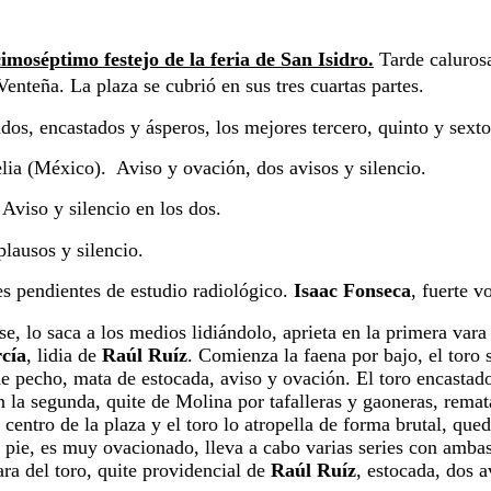
moséptimo festejo de la feria de San Isidro.
Tarde calurosa
Venteña. La plaza se cubrió en sus tres cuartas partes.
ncastados y ásperos, los mejores tercero, quinto y sexto
 (México).  Aviso y ovación, dos avisos y silencio.
viso y silencio en los dos.
lausos y silencio.
es pendientes de estudio radiológico.
 Isaac Fonseca
, fuerte v
o saca a los medios lidiándolo, aprieta en la primera vara y 
cía
, lidia de 
Raúl
Ruíz
. Comienza la faena por bajo, el toro s
de pecho, mata de estocada, aviso y ovación. El toro encastad
 en la segunda, quite de Molina por tafalleras y gaoneras, rema
l centro de la plaza y el toro lo atropella de forma brutal, que
 pie, es muy ovacionado, lleva a cabo varias series con ambas
ra del toro, quite providencial de 
Raúl Ruíz
, estocada, dos a