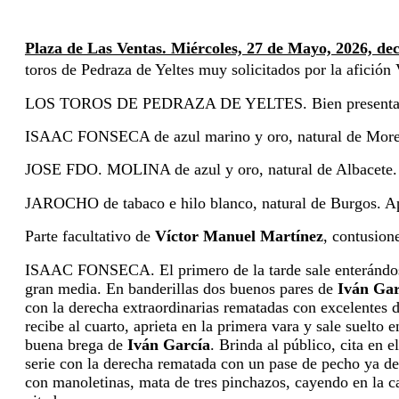
Plaza de Las Ventas. Miércoles, 27 de Mayo, 2026, deci
toros de Pedraza de Yeltes muy solicitados por la afición 
LOS TOROS DE PEDRAZA DE YELTES. Bien presentados, e
ISAAC FONSECA de azul marino y oro, natural de Morelia
JOSE FDO. MOLINA de azul y oro, natural de Albacete. A
JAROCHO de tabaco e hilo blanco, natural de Burgos. Ap
Parte facultativo de 
Víctor Manuel Martínez
, contusion
ISAAC FONSECA. El primero de la tarde sale enterándose, l
gran media. En banderillas dos buenos pares de 
Iván Gar
con la derecha extraordinarias rematadas con excelentes 
recibe al cuarto, aprieta en la primera vara y sale suelto
buena brega de
 Iván García
. Brinda al público, cita en e
serie con la derecha rematada con un pase de pecho ya de
con manoletinas, mata de tres pinchazos, cayendo en la ca