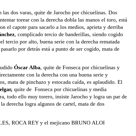
as dos varas, quite de Jarocho por chicuelinas. Dos 
tentar torear con la derecha dobla las manos el toro, está 
on el capote para sacarlo a los medios, aprieta y derriba 
ánchez
, complicado tercio de banderillas, siendo cogido 
l tercio por alto, buena serie con la derecha rematada 
pasarlo por detrás está a punto de ser cogido, mata de 
audido 
Óscar Alba
, quite de Fonseca por chicuelinas y 
irectamente con la derecha con una buena serie y 
ios, mata de pinchazo y estocada caída, es aplaudido. El 
lgar,
 quite de  Fonseca por chicuelinas y media 
a, todo ello muy torero, insiste Jarocho y logra un par de 
la derecha logra algunos de cartel, mata de dos 
IALES, ROCA REY y el mejicano BRUNO ALOI 