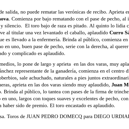
lida, no puede rematar las verónicas de recibo. Aprieta en l
nova
. Comienza por bajo rematando con el pase de pecho, al in
 silencio.  El toro bajo de raza es pitado. Al quinto lo lidia c
ve al titular una vez levantado el caballo, aplaudido
 Curro S
ue es llevado a la enfermería. Brinda al público, comienza en e
no en uno, buen pase de pecho, serie con la derecha, al querer 
stado y complicado es aplaudido.
medios, lo pone de largo y aprieta  en las dos varas, muy apl
ánchez representante de la ganadería, comienza en el centro d
oberbios, sale achuchado, naturales a pies juntos extraordinar
fueras, aprieta en las dos varas siendo muy aplaudido, 
Juan Me
 Brinda al público, lo tantea con pases de la firma de trincher
o en uno, largos con toques suaves y excelentes de pecho, con 
a haber sido de premio. El toro encastado es aplaudido.
la Prensa. Toros de JUAN PEDRO DOMECQ para DIEGO URD