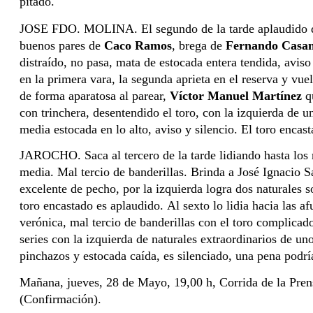
pitado.
JOSE FDO. MOLINA. El segundo de la tarde aplaudido de sa
buenos pares de 
Caco Ramos
, brega de 
Fernando Casa
distraído, no pasa, mata de estocada entera tendida, aviso y
en la primera vara, la segunda aprieta en el reserva y vuel
de forma aparatosa al parear, 
Víctor Manuel Martínez 
q
con trinchera, desentendido el toro, con la izquierda de u
media estocada en lo alto, aviso y silencio. El toro enca
JAROCHO. Saca al tercero de la tarde lidiando hasta los 
media. Mal tercio de banderillas. Brinda a José Ignacio S
excelente de pecho, por la izquierda logra dos naturales s
toro encastado es aplaudido. Al sexto lo lidia hacia las a
verónica, mal tercio de banderillas con el toro complicado.
series con la izquierda de naturales extraordinarios de un
pinchazos y estocada caída, es silenciado, una pena podrí
Mañana, jueves, 28 de Mayo, 19,00 h, Corrida de 
(Confirmación).