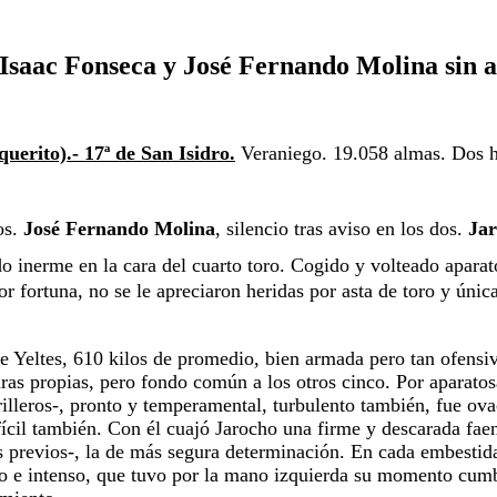
e Isaac Fonseca y José Fernando Molina sin
uerito).- 
17ª de San Isidro.
 Veraniego. 19.058 almas. Dos h
os. 
José Fernando Molina
, silencio tras aviso en los dos. 
Jar
do inerme en la cara del cuarto toro. Cogido y volteado aparat
or fortuna, no se le apreciaron heridas por asta de toro y únic
Yeltes, 610 kilos de promedio, bien armada pero tan ofensiv
uras propias, pero fondo común a los otros cinco. Por aparatos
erilleros-, pronto y temperamental, turbulento también, fue ova
ícil también. Con él cuajó Jarocho una firme y descarada faen
s previos-, la de más segura determinación. En cada embestida 
enso e intenso, que tuvo por la mano izquierda su momento cu