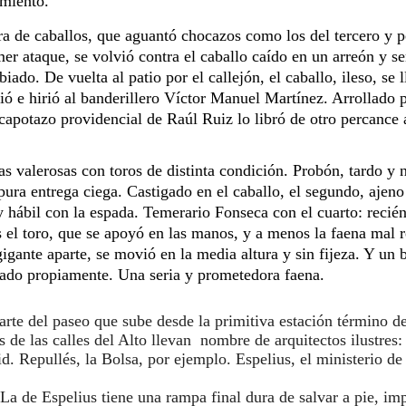
miento. 
a de caballos, que aguantó chocazos como los del tercero y pe
rimer ataque, se volvió contra el caballo caído en un arreón y
ado. De vuelta al patio por el callejón, el caballo, ileso, se 
ió e hirió al banderillero Víctor Manuel Martínez. Arrollado po
otazo providencial de Raúl Ruiz lo libró de otro percance al r
 valerosas con toros de distinta condición. Probón, tardo y n
ura entrega ciega. Castigado en el caballo, el segundo, ajeno y
 hábil con la espada. Temerario Fonseca con el cuarto: recién 
s el toro, que se apoyó en las manos, y a menos la faena mal
gante aparte, se movió en la media altura y sin fijeza. Y un b
lado propiamente. Una seria y prometedora faena.
arte del paseo que sube desde la primitiva 
estación término del
de las calles del Alto llevan 
d. Repullés, la Bolsa, por 
ejemplo. Espelius, el ministerio de
La de Espelius tiene una rampa final dura de salvar a pie, imp