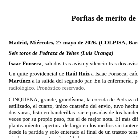
 Porfías de mérito d
Madrid, Miércoles, 27 mayo de 2026. (COLPISA, Barq
Seis toros de Pedraza de Yeltes (Luis Uranga)
Isaac Fonseca
, saludos tras aviso y silencio tras dos avis
Un quite providencial de 
Raúl Ruiz
 a Isaac Fonseca, caí
Martínez
 a la salida del segundo par. En la enfermería, p
radiológico. Pronóstico reservado.
CINQUEÑA, grande, grandísima, la corrida de Pedraza de 
estilizado, el cuarto, único cuatreño del envío, tuvo hech
dos varas, listo en banderillas -siete pasadas de los band
veces por su propio peso, fue el de mejor nota. El más dif
planteamiento -apertura de largo en los medios sin tanteo
desde la partida y solo enterado al final de un trasteo t