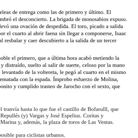
leas de entrega como las de primero y último. El 
 sembró el desconcierto. La brigada de monosabios expuso. 
llevó una ovación de despedida. El toro, picado a salida 
r el cuarto al abrir faena sin llegar a componerse, Isaac 
esbalar y caer descubierto a la salida de un tercer 
oble el primero, que a última hora acabó metiendo la 
 distraído, suelto al salir de suerte, celoso por la mano 
levantado de la voltereta, le pegó al cuarto en el mismo 
 rematada con la espada. Ímprobo esfuerzo de Molina, 
onito y cumplido trasteo de Jarocho con el sexto, que 
 tranvía hasta lo que fue el castillo de Bofarulll, que 
nombre de arquitectos ilustres: Repullés (y) Vargas y José Espelius. Coritas y 
 Marina y, además, la plaza de toros de L
as Ventas. 
osible para ciclistas 
urbanos.