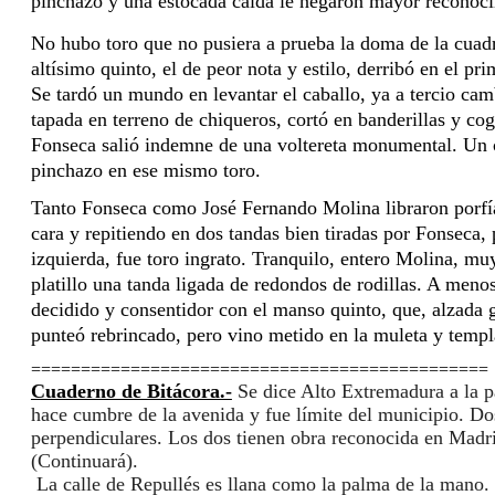
pinchazo y una estocada caída le negaron mayor reconoci
No hubo toro que no pusiera a prueba la doma de la cuadr
altísimo quinto, el de peor nota y estilo, derribó en el p
Se tardó un mundo en levantar el caballo, ya a tercio cambi
tapada en terreno de chiqueros, cortó en banderillas y cog
Fonseca salió indemne de una voltereta monumental. Un cap
pinchazo en ese mismo toro.
Tanto Fonseca como José Fernando Molina libraron porfías
cara y repitiendo en dos tandas bien tiradas por Fonseca, p
izquierda, fue toro ingrato. Tranquilo, entero Molina, muy
platillo una tanda ligada de redondos de rodillas. A meno
decidido y consentidor con el manso quinto, que, alzada gi
punteó rebrincado, pero vino metido en la muleta y temp
==============================================
Cuaderno de Bitácora.-
Se dice Alto Extremadura a la p
hace 
cumbre de la avenida y fue límite del municipio. Dos 
perpendiculares. Los dos tienen obra reconocida en Madri
(Continuará). 
La calle de Repullés es llana como la palma de la mano.