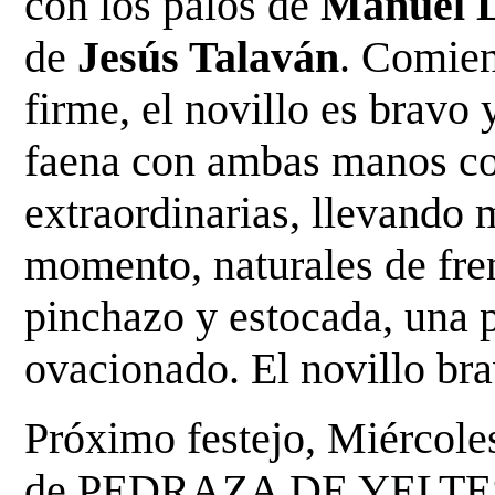
con los palos de
Manuel L
de
Jesús Talaván
. Comien
firme, el novillo es
bravo 
faena con ambas manos con
extraordinarias, llevando 
momento, naturales de fr
pinchazo y estocada, una p
ovacionado. El novillo
bra
Próximo festejo, Miércole
de PEDRAZA DE YELTE