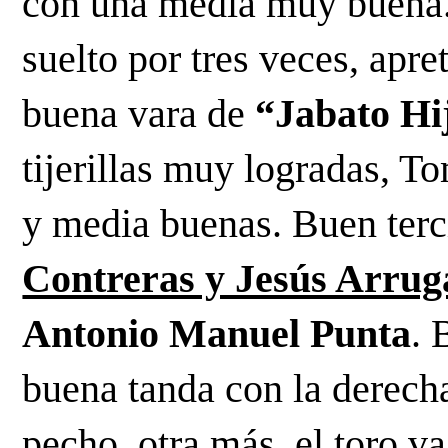
con una media muy buena. 
suelto por tres veces, apre
buena vara de 
“Jabato Hi
tijerillas muy logradas, T
y media buenas. Buen terci
Contreras y Jesús Arrug
Antonio Manuel Punta
. 
buena tanda con la derecha
pecho, otra más, el toro v