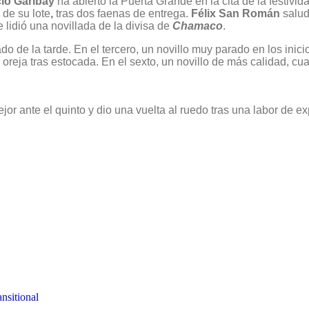
cio Garibay
ha abierto la Puerta Grande en la cita de la festivid
 de su lote
,
tras dos faenas de entrega.
Félix San Román
salud
e lidió una novillada de la divisa de
Chamaco
.
o de la tarde. En el tercero, un novillo muy parado en los inic
oreja tras estocada. En el sexto, un novillo de más calidad, c
or ante el quinto y dio una vuelta al ruedo tras una labor de e