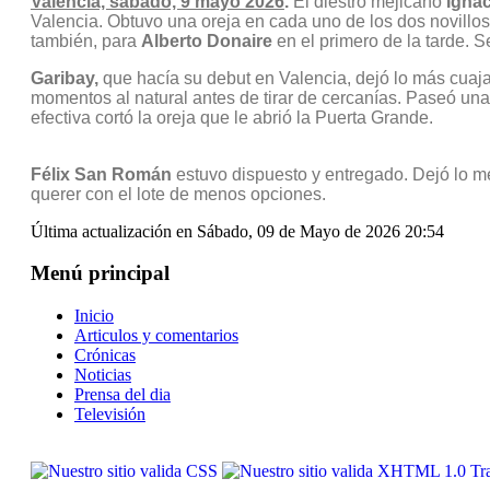
Valencia, sábado, 9 mayo 2026
.
El diestro mejicano
Igna
Valencia. Obtuvo una oreja en cada uno de los dos novillos
también, para
Alberto Donaire
en el primero de la tarde. S
Garibay,
que hacía su debut en Valencia, dejó lo más cuajad
momentos al natural antes de tirar de cercanías. Paseó una 
efectiva cortó la oreja que le abrió la Puerta Grande.
Félix San Román
estuvo dispuesto y entregado. Dejó lo mej
querer con el lote de menos opciones.
Última actualización en Sábado, 09 de Mayo de 2026 20:54
Menú principal
Inicio
Articulos y comentarios
Crónicas
Noticias
Prensa del dia
Televisión