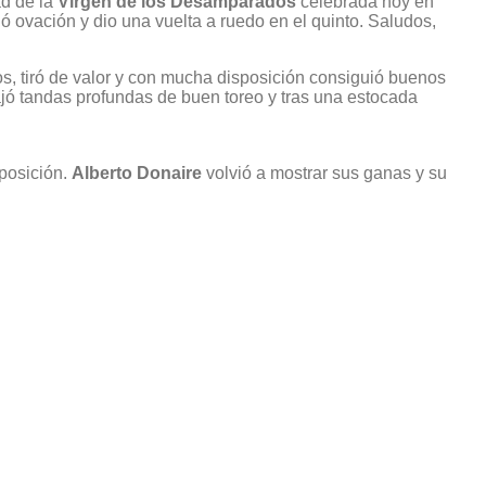
ad de la
Virgen de los Desamparados
celebrada hoy en
ó ovación y dio una vuelta a ruedo en el quinto. Saludos,
ios, tiró de valor y con mucha disposición consiguió buenos
uajó tandas profundas de buen toreo y tras una estocada
xposición.
Alberto Donaire
volvió a mostrar sus ganas y su