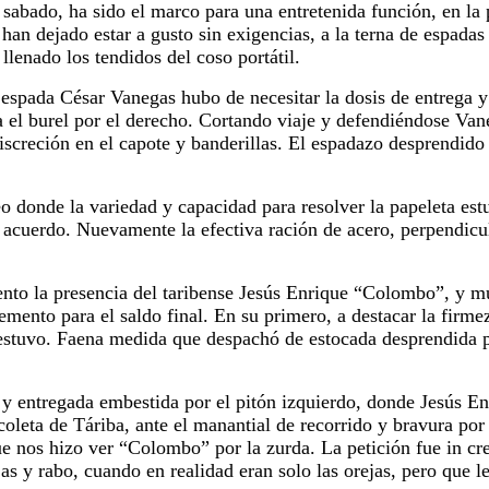
e sabado,
ha sido el marco para una entretenida función, en la 
o han dejado
estar a gusto sin exigencias, a la terna de espadas
 llenado los
tendidos del coso portátil.
no espada César Vanegas hubo de
necesitar la dosis de entrega
a el burel por el derecho.
Cortando viaje y defendiéndose Van
screción en el capote y
banderillas. El espadazo desprendido 
eo donde la variedad y
capacidad para resolver la papeleta est
de acuerdo. Nuevamente
la efectiva ración de acero, perpendicu
nto la presencia del taribense
Jesús Enrique “Colombo”, y muc
lemento para el saldo final. En su
primero, a destacar la firm
 estuvo. Faena medida que
despachó de estocada desprendida p
 y entregada embestida por el
pitón izquierdo, donde Jesús Enr
 coleta de Táriba, ante el
manantial de recorrido y bravura por 
ue nos hizo ver “Colombo” por la
zurda. La petición fue in c
ejas y rabo, cuando en realidad eran solo las
orejas, pero que l