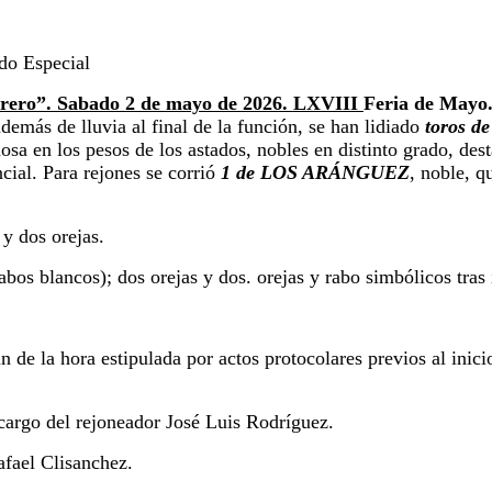
do Especial
Torero”. Sabado 2 de mayo de 2026.
LXVIII
Feria de Mayo
demás de lluvia al final de la función, se han lidiado
toros de
ñosa en los pesos de los astados, nobles en distinto grado, de
cial. Para rejones se corrió
1 de LOS ARÁNGUEZ
, noble, q
 y dos orejas.
abos blancos); dos orejas y dos.
orejas y rabo simbólicos tras 
in de la hora estipulada por actos
protocolares previos al inici
 cargo del rejoneador José Luis Rodríguez.
afael Clisanchez.