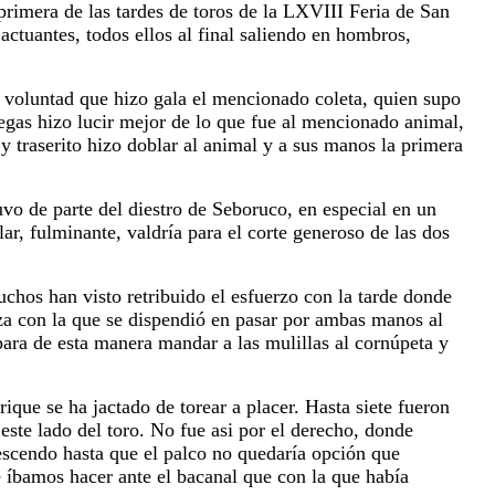
primera de las tardes de toros de la
LXVIII Feria de San
 actuantes, todos ellos al final saliendo
en hombros,
 y voluntad que hizo gala el mencionado coleta, quien supo
egas hizo lucir mejor de lo que fue al mencionado
animal,
y traserito hizo doblar al animal y a sus manos la
primera
uvo de parte del diestro de Seboruco, en especial
en un
lar, fulminante, valdría para el corte generoso de
las dos
hos han visto retribuido el esfuerzo con la tarde donde
eza con la que se dispendió en pasar por ambas manos al
ara de esta manera mandar a las mulillas al
cornúpeta y
ique se ha jactado de torear a placer. Hasta siete fueron
este lado del toro. No fue asi por el derecho, donde
rescendo hasta que el palco no quedaría opción que
e íbamos hacer ante el bacanal que con la que había