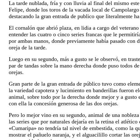
La tarde nublada, fría y con lluvia al final del mismo est
Felipe, donde los toros de la vacada local de Campolarg
destacando la gran entrada de publico que literalmente ha
El cornalón que abrió plaza, en lidia a cargo del vetera
entender las cuatro o cinco series francas que le permitirí
por ambas manos, donde previamente había pasado con di
oreja de la tarde.
Luego en su segundo, más a gusto se le observó, en trast
par de tandas sobre la mano derecha donde puso todos 
orejas.
Gran parte de la gran entrada de público tuvo como eleme
la
variedad capotera y lucimiento en banderillas fueron e
animal, sobre todo por la derecha donde mejor y a gusto
con ella la concesión generosa de las dos orejas.
Pero lo mejor vino en su segundo, animal de una nobleza
las series que por naturales dejaría en la retina el atlético
«Cumaripa» no tendría tal nivel de embestida, como la q
mostrar el
pañuelo naranja, y el alguacilillo cortar las or