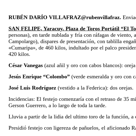
RUBÉN DARÍO VILLAFRAZ@rubenvillafraz.
Envia
SAN FELIPE, Yaracuy.
Plaza de Toros Portátil “El 
personas), en tarde nublada y fría
con ráfagas de viento, a
Campolargo), dispares de presentación, con
tablilla enga
«Cumaripa», de 460 kilos, indultado por el palco
presiden
420 kilos.
César Vanegas
(azul añil y oro con cabos blancos): oreja
Jesús Enrique “Colombo”
(verde esmeralda y oro con c
José Luis Rodríguez
(vestido a la Federica): dos orejas.
Incidencias: El festejo comenzaría con el retraso de 35 m
Gerson
Guerrero, a lo largo de toda la tarde.
Lluvia a partir de la lidia del ultimo toro de la
función, a
Presidió festejo con ligereza de
pañuelos, el aficionado R