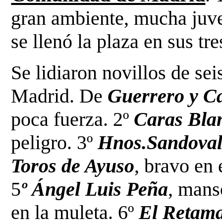
gran ambiente, mucha juven
se llenó
la plaza en sus tre
Se lidiaron novillos de sei
Madrid. De
Guerrero y C
poca fuerza. 2º
Caras Bla
peligro. 3º
Hnos.Sandova
Toros de Ayuso
, bravo en
5
º Ángel Luis Peña
, mans
en la muleta. 6º
El Retama