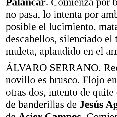
Palancar
. Comienza por ba
no pasa, lo intenta por a
posible el lucimiento, mat
descabellos,
silenciado el 
muleta, aplaudido en el arr
ÁLVARO SERRANO. Recibe 
novillo es brusco. Flojo e
otras dos, intento de quit
de banderillas de
Jesús A
de
Asier Campos
. Comie