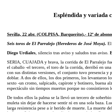
Espléndida y variada c
Sevilla, 22 abr. (COLPISA, Barquerito).-
12ª de abon
Seis toros de El Parralejo (Herederos de José Moya).
El 
Diego Urdiales
, silencio tras aviso y saludos tras aviso.
E
SERIA, CUAJADA y brava, la corrida de El Parralejo fu
el caballo -el tercero, el toro de la corrida, derribó en u
con sus distintas versiones, el conjunto tuvo presencia y 
doblar. A dos de ellos, los dos primeros, los levantaron l
sexto -un cromo, salpicado, capirote y botinero, buena al
espectáculo sin tiempos muertos porque no consintieron lo
De todos ellos la palma se la llevó un tercero de soberbio
muleta sin dejar de hacerse sentir ni en una sola baza. Luc
larga resistencia pese a ir herido de muerte. La muerte de