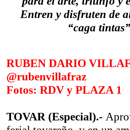
para el arte, triunfo y
Entren y disfruten de 
“caga tintas”
RUBEN DARIO VILLA
@rubenvillafraz
Fotos: RDV y PLAZA 1
TOVAR (Especial).-
Apro
ferial tovareño, y en un a