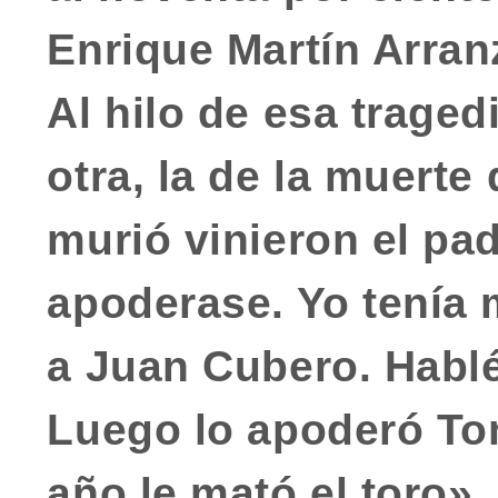
Enrique Martín Arran
Al hilo de esa trage
otra, la de la
muerte 
murió vinieron el pad
apoderase. Yo tenía m
a Juan Cubero. Habl
Luego lo apoderó T
año le mató el toro».