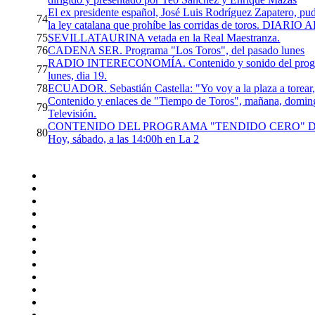
El ex presidente español, José Luis Rodríguez Zapatero, pud
74
la ley catalana que prohíbe las corridas de toros. DIARIO 
75
SEVILLATAURINA vetada en la Real Maestranza.
76
CADENA SER. Programa "Los Toros", del pasado lunes
RADIO INTERECONOMÍA. Contenido y sonido del progra
77
lunes, dia 19.
78
ECUADOR. Sebastián Castella: "Yo voy a la plaza a torear,
Contenido y enlaces de "Tiempo de Toros", mañana, domin
79
Televisión.
CONTENIDO DEL PROGRAMA "TENDIDO CERO" D
80
Hoy, sábado, a las 14:00h en La 2