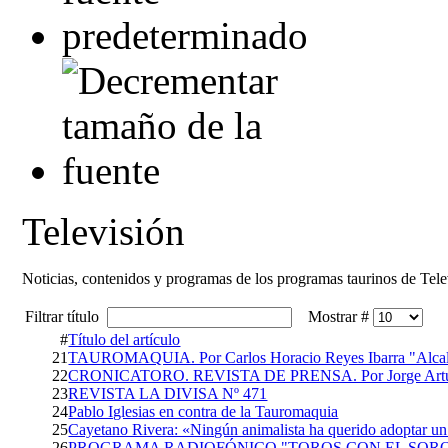
Televisión
Noticias, contenidos y programas de los programas taurinos de Tele
Filtrar título
Mostrar #
#
Título del artículo
21
TAUROMAQUIA. Por Carlos Horacio Reyes Ibarra "Alcalino
22
CRONICATORO. REVISTA DE PRENSA. Por Jorge Artur
23
REVISTA LA DIVISA Nº 471
24
Pablo Iglesias en contra de la Tauromaquia
25
Cayetano Rivera: «Ningún animalista ha querido adoptar un
26
PROGRAMA RADIOFÓNICO "TOROS CON EL SOR