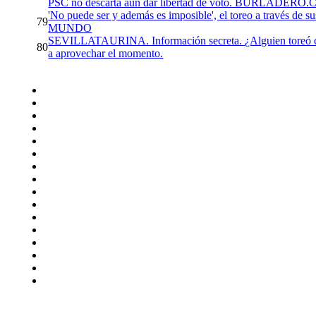
PSC no descarta aún dar libertad de voto. BURLADERO
'No puede ser y además es imposible', el toreo a través de
79
MUNDO
SEVILLATAURINA. Información secreta. ¿Alguien toreó c
80
a aprovechar el momento.