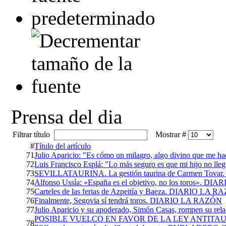
Prensa del dia
Filtrar título
Mostrar #
#
Título del artículo
71
Julio Aparicio: "Es cómo un milagro, algo divino que me h
72
Luis Francisco Esplá: "Lo más seguro es que mi hijo no lle
73
SEVILLATAURINA. La gestión taurina de Carmen Tovar. F
74
Alfonso Ussía: «España es el objetivo, no los toros». D
75
Carteles de las ferias de Azpeitía y Baeza. DIARIO LA 
76
Finalmente, Segovia sí tendrá toros. DIARIO LA RAZÓN
77
Julio Aparicio y su apoderado, Simón Casas, rompen su
POSIBLE VUELCO EN FAVOR DE LA LEY ANTITAU
78