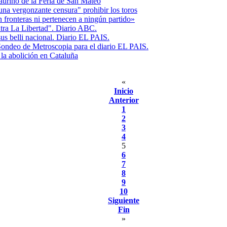
urino de la Feria de San Mateo
una vergonzante censura" prohibir los toros
 fronteras ni pertenecen a ningún partido»
a La Libertad". Diario ABC.
sus belli nacional. Diario EL PAIS.
 Sondeo de Metroscopia para el diario EL PAIS.
la abolición en Cataluña
«
Inicio
Anterior
1
2
3
4
5
6
7
8
9
10
Siguiente
Fin
»