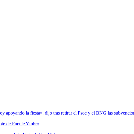
poyando la fiesta», dijo tras retirar el Psoe y el BNG las subvencio
ote de Fuente Ymbro