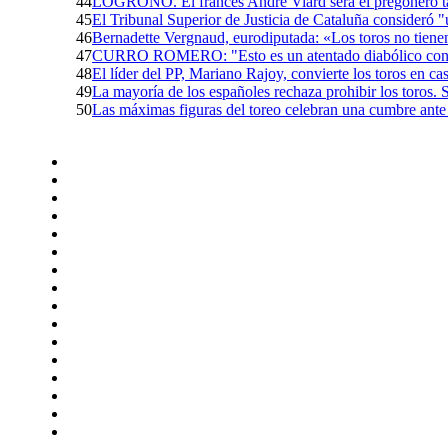
44
LOGROÑO. El francés André Viard será el pregonero ta
45
El Tribunal Superior de Justicia de Cataluña consideró "
46
Bernadette Vergnaud, eurodiputada: «Los toros no tienen
47
CURRO ROMERO: "Esto es un atentado diabólico contr
48
El líder del PP, Mariano Rajoy, convierte los toros en ca
49
La mayoría de los españoles rechaza prohibir los toros.
50
Las máximas figuras del toreo celebran una cumbre ante 