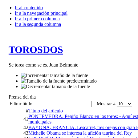
Ir al contenido
Ir a la navegación principal
Ir a la primera columna
Ir a la segunda columna
TOROSDOS
Se torea como se és. Juan Belmonte
Prensa del dia
Filtrar título
Mostrar #
#
Título del artículo
PONTEVEDRA. Pepiño Blanco en los toros: «Aquí estoy a
41
municipales.
42
BAYONA, FRANCIA. Lescarret, tres orejas con gran l
43
Michelle Obama se interesa la afición taurina del Rey