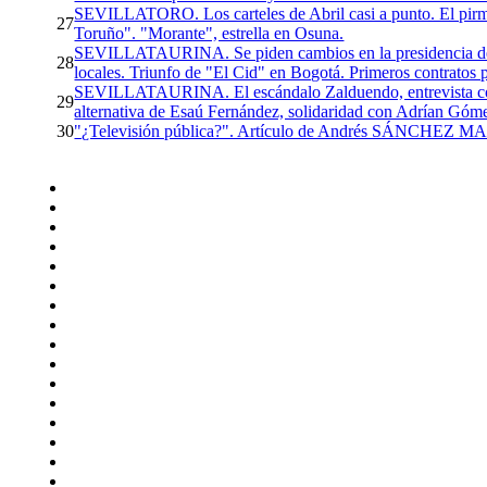
SEVILLATORO. Los carteles de Abril casi a punto. El pirme
27
Toruño". "Morante", estrella en Osuna.
SEVILLATAURINA. Se piden cambios en la presidencia de Se
28
locales. Triunfo de "El Cid" en Bogotá. Primeros contratos
SEVILLATAURINA. El escándalo Zalduendo, entrevista con 
29
alternativa de Esaú Fernández, solidaridad con Adrían Góme
30
"¿Televisión pública?". Artículo de Andrés SÁNCHEZ 