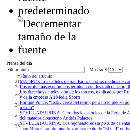
Prensa del dia
Filtrar título
Mostrar #
#
Título del artículo
21
MADRID. Los carteles de San Isidro en otros medios de co
22
Los problemas económicos terminan con los míticos «coquil
Los derechos de televisión de los toreros, explicados por R
23
y de la empresa All Media Sports
Enrique Ponce: “Estoy cerca del retiro, pero no lo pienso p
24
mismo”
SEVILLATAURINA. Cerrados los carteles de la Feria de A
25
del matador albaceteño Andrés Palacios.
SEVILLATAURINA. Los rejoneadores sin pista de calentami
26
Juan Mora en punto muerto y nuevo éxito de "El Cid" en B