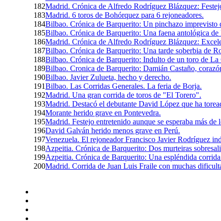
182
Madrid. Crónica de Alfredo Rodríguez Blázquez: Festejo
183
Madrid. 6 toros de Bohórquez para 6 rejoneadores.
184
Bilbao. Crónica de Barquerito: Un pinchazo imprevisto
185
Bilbao. Crónica de Barquerito: Una faena antológica de
186
Madrid. Crónica de Alfredo Rodríguez Blázquez: Excelen
187
Bilbao. Crónica de Barquerito: Una tarde soberbia de R
188
Bilbao. Crónica de Barquerito: Indulto de un toro de La
189
Bilbao. Cronica de Barquerito: Damián Castaño, corazó
190
Bilbao. Javier Zulueta, hecho y derecho.
191
Bilbao. Las Corridas Generales. La feria de Borja.
192
Madrid. Una gran corrida de toros de "El Torero".
193
Madrid. Destacó el debutante David López que ha toread
194
Morante herido grave en Pontevedra.
195
Madrid. Festejo entretenido aunque se esperaba más de
196
David Galván herido menos grave en Perú.
197
Venezuela. El rejoneador Francisco Javier Rodríguez ind
198
Azpeitia. Crónica de Barquerito: Dos murteiras sobresali
199
Azpeitia. Crónica de Barquerito: Una espléndida corri
200
Madrid. Corrida de Juan Luis Fraile con muchas dificulta