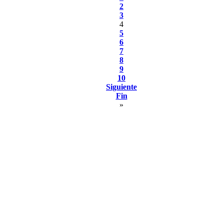
2
3
4
5
6
7
8
9
10
Siguiente
Fin
»