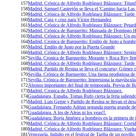
157
Madrid. Crónica de Alfredo Rodríguez Blázquez: Triunf
158
Madrid. Samuel Castrejón se lleva el 'Camino hacia Las 
159
Madrid. Crónica de Alfredo Rodríguez Blázquez: Tarde 
160
Madrid. Cara y cruz para Víctor Hernandez
161
Madrid. Crónica de Alfredo Rodríguez Blázquez: Petar
162
Madrid. Crónica de Barquerito: Mansada de Domingo 
163
Madrid. Crónica de Alfredo Rodríguez Blázquez: Un gran
164
Madrid. Cronica de Barquerito: Emilio de Justo a hombr
165
Madrid. Emilio de Justo por la Puerta Grande
166
Madrid. Crónica de Alfredo Rodríguez Blázquez: Sergi
167
Sevilla. Cronica de Barquerito: Morante y Roca Rey firm
168
Madrid. Crónica de Alfredo Rodríguez Blázquez: Tarde 
169
Madrid. Partido de Resina se lleva el concurso; Gómez de
170
Sevilla. Crónica de Barquerito: Una faena prodigiosa d
171
Sevilla. Crónica de Barquerito: Impresiona la mayúscul
172
Abonos importantes del final de temporada. Previa de Ba
173
Madrid. Cronica de Alfredo Rodríguez Blázquez.
174
Guadalajara, España. Tomas Rufo cierra la feria saliend
175
Madrid. Luis Gerpe y Partido de Resina se llevan el desa
176
Guadalajara. Fernando Adrian segunda puerta grande de 
177
Guadalajara. A los de Aleas ni los veas!!.
178
Guadalajara: Borja Jiménez a hombros en la primera de f
179
Madrid. Crónica de Alfredo Rodríguez Blázquez: Corrid
180
Madrid. Crónica de Alfredo Rodríguez Blázquez: Vuelta a
181
Venezuela. Indulto en el festival de Tariba de un novill