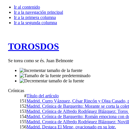
Ir al contenido
Ir a la navegación principal
Ir a la primera columna
Ir a la segunda columna
TOROSDOS
Se torea como se és. Juan Belmonte
Crónicas
#
Título del artículo
151
Madrid. Curro Vázquez, César Rincón y Olga Casado, p
152
Madrid. Crónica de Barquerito: Morante se corta la cole
153
Madrid. Crónica de Alfredo Rodríguez Blázquez: Toros 
154
Madrid. Crónica de Barquerito: Román emociona con dos 
155
Madrid. Cronica de Alfredo Rodríguez Blázquez: Novill
156
Madrid. Destaca El Mene, ovacionado en su lote.