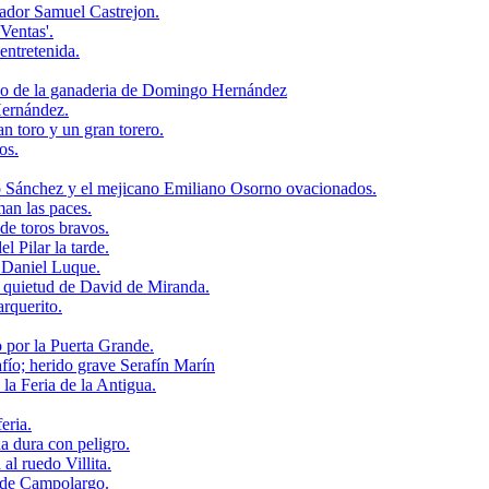
ador Samuel Castrejon.
Ventas'.
entretenida.
do de la ganaderia de Domingo Hernández
Hernández.
 toro y un gran torero.
os.
o Sánchez y el mejicano Emiliano Osorno ovacionados.
an las paces.
de toros bravos.
l Pilar la tarde.
e Daniel Luque.
a quietud de David de Miranda.
rquerito.
o por la Puerta Grande.
fío; herido grave Serafín Marín
la Feria de la Antigua.
eria.
a dura con peligro.
l ruedo Villita.
o de Campolargo.