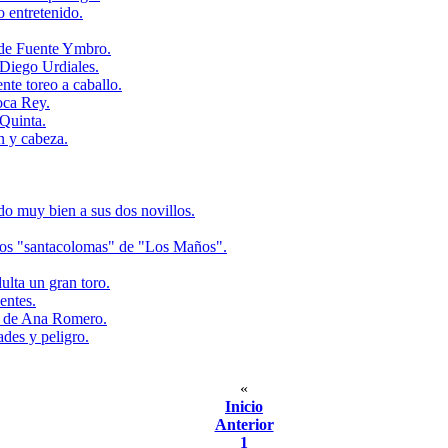
 entretenido.
 de Fuente Ymbro.
 Diego Urdiales.
te toreo a caballo.
oca Rey.
 Quinta.
n y cabeza.
o muy bien a sus dos novillos.
 los "santacolomas" de "Los Maños".
ulta un gran toro.
entes.
da de Ana Romero.
des y peligro.
«
Inicio
Anterior
1