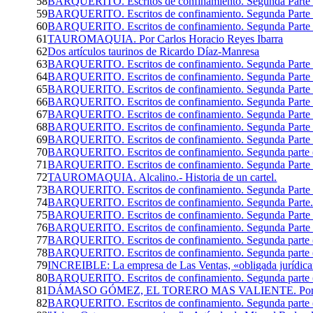
58
BARQUERITO. Escritos de confinamiento. Segunda Parte 
59
BARQUERITO. Escritos de confinamiento. Segunda Parte 
60
BARQUERITO. Escritos de confinamiento. Segunda Parte 
61
TAUROMAQUIA. Por Carlos Horacio Reyes Ibarra
62
Dos artículos taurinos de Ricardo Díaz-Manresa
63
BARQUERITO. Escritos de confinamiento. Segunda Parte 
64
BARQUERITO. Escritos de confinamiento. Segunda Parte 
65
BARQUERITO. Escritos de confinamiento. Segunda Parte 
66
BARQUERITO. Escritos de confinamiento. Segunda Parte 
67
BARQUERITO. Escritos de confinamiento. Segunda Parte 
68
BARQUERITO. Escritos de confinamiento. Segunda Parte 
69
BARQUERITO. Escritos de confinamiento. Segunda Parte 
70
BARQUERITO. Escritos de confinamiento. Segunda parte 
71
BARQUERITO. Escritos de confinamiento. Segunda Parte 
72
TAUROMAQUIA. Alcalino.- Historia de un cartel.
73
BARQUERITO. Escritos de confinamiento. Segunda Parte 
74
BARQUERITO. Escritos de confinamiento. Segunda Parte..
75
BARQUERITO. Escritos de confinamiento. Segunda Parte 
76
BARQUERITO. Escritos de confinamiento. Segunda Parte 
77
BARQUERITO. Escritos de confinamiento. Segunda parte 
78
BARQUERITO. Escritos de confinamiento. Segunda parte 
79
INCREIBLE: La empresa de Las Ventas, «obligada jurídica
80
BARQUERITO. Escritos de confinamiento. Segunda parte 
81
DÁMASO GÓMEZ, EL TORERO MAS VALIENTE. Por Jor
82
BARQUERITO. Escritos de confinamiento. Segunda parte 