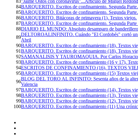
83
"Jaime Ostos con coronavirus"...Artículo de Miguel Redond
84
BARQUERITO. Escritos de confinamiento. Segunda Parte..
85
BARQUERITO. Escritos de confinamiento. Segunda Parte..
86
BARQUERITO. Bitácoras de primavera (1). Textos viejos.
87
BARQUERITO. Escritos de confinamiento. Segunda Parte (
88
DIARIO EL MUNDO: Absoluto desamparo de banderilleros,
DELTOROALINFINITO. Cuándo "El Cordobés" cortó un rabo
89
Abril
90
BARQUERITO. Escritos de confinamiento (18). Textos viejos
91
BARQUERITO. Escritos de confinamiento (18). Textos vie
92
SAMANALISIS Y TAUROMAQUIA. Por Carlos Horacio R
93
BARQUERITO. Escritos de confinamiento (16 y 17). Textos
94
ESCRITOS DE CONFINAMIENTO (16). TEXTOS VIEJ
95
BARQUERITO. Escritos de confinamiento (15) Textos viej
BLOG DEL TORO AL INFINITO: Sesenta años de la altern
96
Valencia
97
BARQUERITO. Escritos de confinamiento (14). Textos vie
98
BARQUERITO. Escritos de confinamiento (13). Textos viej
99
BARQUERITO. Escritos de confinamiento (12). Textos vie
100
BARQUERITO. Escritos de confinamiento (11) Una crónica