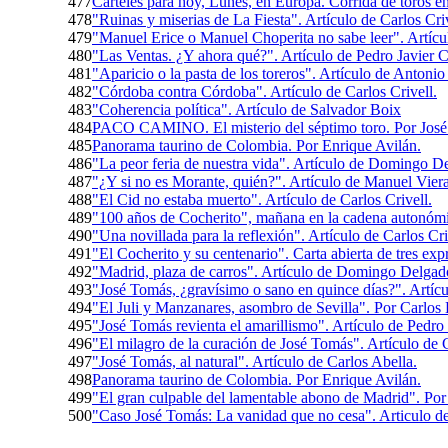
477
Carteles para hoy, Lunes, en Europa. Corrida de toros en
478
"Ruinas y miserias de La Fiesta". Artículo de Carlos Criv
479
"Manuel Erice o Manuel Choperita no sabe leer". Artíc
480
"Las Ventas. ¿Y ahora qué?". Artículo de Pedro Javier 
481
"Aparicio o la pasta de los toreros". Artículo de Antoni
482
"Córdoba contra Córdoba". Artículo de Carlos Crivell.
483
"Coherencia política". Artículo de Salvador Boix
484
PACO CAMINO. El misterio del séptimo toro. Por José
485
Panorama taurino de Colombia. Por Enrique Avilán.
486
"La peor feria de nuestra vida". Artículo de Domingo 
487
"¿Y si no es Morante, quién?". Artículo de Manuel Viera
488
"El Cid no estaba muerto". Artículo de Carlos Crivell.
489
"100 años de Cocherito", mañana en la cadena autonó
490
"Una novillada para la reflexión". Artículo de Carlos Cri
491
"El Cocherito y su centenario". Carta abierta de tres exp
492
"Madrid, plaza de carros". Artículo de Domingo Delga
493
"José Tomás, ¿gravísimo o sano en quince días?". Artíc
494
"El Juli y Manzanares, asombro de Sevilla". Por Carlos 
495
"José Tomás revienta el amarillismo". Artículo de Pedro
496
"El milagro de la curación de José Tomás". Artículo de C
497
"José Tomás, al natural". Artículo de Carlos Abella.
498
Panorama taurino de Colombia. Por Enrique Avilán.
499
"El gran culpable del lamentable abono de Madrid". Po
500
"Caso José Tomás: La vanidad que no cesa". Articulo de