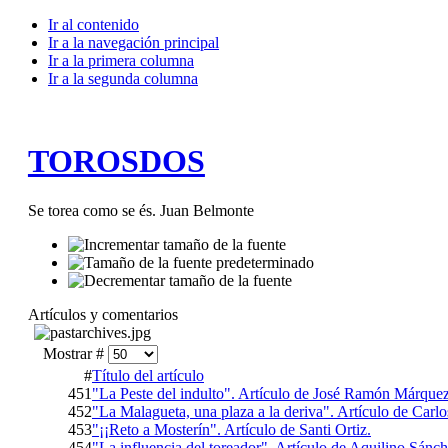
Ir al contenido
Ir a la navegación principal
Ir a la primera columna
Ir a la segunda columna
TOROSDOS
Se torea como se és. Juan Belmonte
Artículos y comentarios
Mostrar #
#
Título del artículo
451
"La Peste del indulto". Artículo de José Ramón Márquez
452
"La Malagueta, una plaza a la deriva". Artículo de Carlo
453
"¡¡Reto a Mosterín". Artículo de Santi Ortiz.
454
"La influencia del toreador". Artículo de Aquilino Sánc