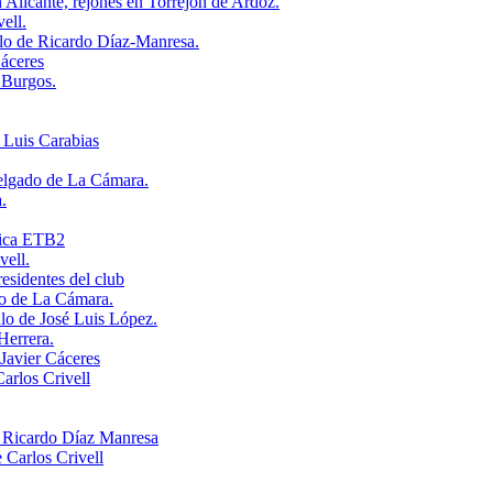
 Alicante, rejones en Torrejón de Ardoz.
ell.
ulo de Ricardo Díaz-Manresa.
Cáceres
o Burgos.
 Luis Carabias
Delgado de La Cámara.
.
mica ETB2
vell.
residentes del club
do de La Cámara.
ulo de José Luis López.
Herrera.
 Javier Cáceres
arlos Crivell
r Ricardo Díaz Manresa
 Carlos Crivell