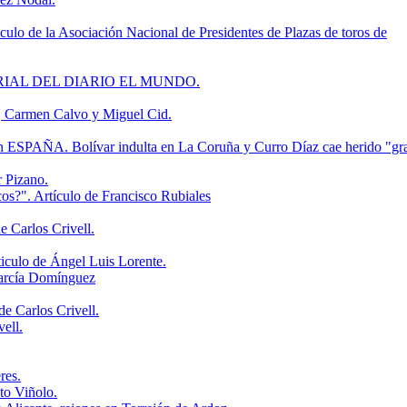
ulo de la Asociación Nacional de Presidentes de Plazas de toros de
 EDITORIAL DEL DIARIO EL MUNDO.
ro, Carmen Calvo y Miguel Cid.
A. Bolívar indulta en La Coruña y Curro Díaz cae herido "gr
 Pizano.
cos?". Artículo de Francisco Rubiales
e Carlos Crivell.
rticulo de Ángel Luis Lorente.
García Domínguez
de Carlos Crivell.
vell.
res.
to Viñolo.