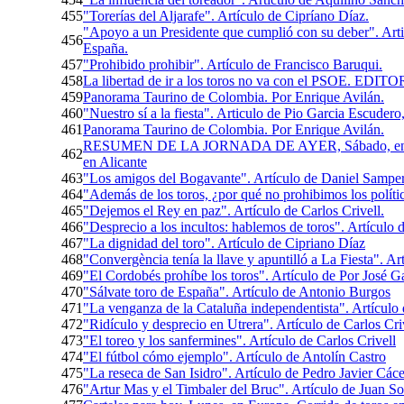
455
"Torerías del Aljarafe". Artículo de Cipríano Díaz.
"Apoyo a un Presidente que cumplió con su deber". Artic
456
España.
457
"Prohibido prohibir". Artículo de Francisco Baruqui.
458
La libertad de ir a los toros no va con el PSOE.
459
Panorama Taurino de Colombia. Por Enrique Avilán.
460
"Nuestro sí a la fiesta". Articulo de Pio Garcia Escude
461
Panorama Taurino de Colombia. Por Enrique Avilán.
RESUMEN DE LA JORNADA DE AYER, Sábado, en ESPAÑ
462
en Alicante
463
"Los amigos del Bogavante". Artículo de Daniel Samper
464
"Además de los toros, ¿por qué no prohibimos los políti
465
"Dejemos el Rey en paz". Artículo de Carlos Crivell.
466
"Desprecio a los incultos: hablemos de toros". Artículo d
467
"La dignidad del toro". Artículo de Cipriano Díaz
468
"Convergència tenía la llave y apuntilló a La Fiesta". A
469
"El Cordobés prohíbe los toros". Artículo de Por José 
470
"Sálvate toro de España". Artículo de Antonio Burgos
471
"La venganza de la Cataluña independentista". Artículo 
472
"Ridículo y desprecio en Utrera". Artículo de Carlos Cri
473
"El toreo y los sanfermines‏". Artículo de Carlos Crivell
474
"El fútbol cómo ejemplo". Artículo de Antolín Castro
475
"La reseca de San Isidro". Artículo de Pedro Javier Cáce
476
"Artur Mas y el Timbaler del Bruc". Artículo de Juan So