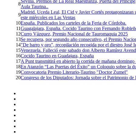
Sevilla. Premios de La Real Maestranza, Puerta del Príncipe,
8
Aula Taurina..
Madrid. Uceda Leal, El Cid y Javier Cortés protagonizaran 
9
este miércoles en Las Ventas
10
España. Publicados los carteles de la Feria de Córdoba.
11
Guagalajara, España. Cocido Taurino con Fernando Robleñ
12
Curro Vázquez, Premio Nacional de Tauromaquia 2025
13
Se recupera, por segundo año consecutivo, el Premio Nacio
14
"De barro y oro", recopilación recogida por el diestro José 
15
Venezuela. Falleció este sabado don Alberto Ramírez Aven
16
Cocido Taurino en Guadajara, España
17
A Punt transmitirá en abierto la corrida de mañana domingo
18
En Atanzón “Las Puertas del Éxito” un Coloquio sobre la du
19
Convocatoria Premio Literario-Taurino "Doctor Zumel"
20
Congreso de los Diputados: Jornada sobre el Patrimonio de