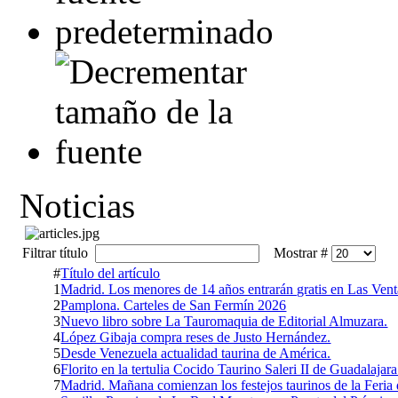
Noticias
Filtrar título
Mostrar #
#
Título del artículo
1
Madrid. Los menores de 14 años entrarán gratis en Las Vent
2
Pamplona. Carteles de San Fermín 2026
3
Nuevo libro sobre La Tauromaquia de Editorial Almuzara.
4
López Gibaja compra reses de Justo Hernández.
5
Desde Venezuela actualidad taurina de América.
6
Florito en la tertulia Cocido Taurino Saleri II de Guadalajara
7
Madrid. Mañana comienzan los festejos taurinos de la Feria 