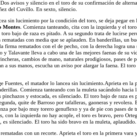
s avisos y silencio en el toro de su
confirmación de alterna
ñez del Cuvillo.
En sexto, silencio.
ea sin lucimiento por la condición del
toro, se deja pegar en 
o Montes
. Comienza tanteando, cita con la izquierda y
el tor
 toro bajo de raza es pitado. A su segundo trata de lucirse
per
s rematadas con media que se aplauden. En banderillas, un b
 la firma rematados con el de pecho, con la derecha logra una 
vo y
Talavante lleva a cabo una de las mejores faenas de su vi
rincheras,
cambios de mano, naturales prodigiosos, pases de 
van a sus manos, escucha
un aviso por alargar la faena. El tor
 Fuentes, el matador lo lancea sin
lucimiento.Aprieta en la p
anderillas. Comienza tanteando con la muleta
sacándolo hacia l
s pinchazos y estocada, es silenciado. El toro bajo de raza
es 
segunda, quite de Barroso por tafalleras, gaoneras y revolera.
nza por bajo muy torero genuflexo y ya de pie con pases de t
as, con
la izquierda no hay acople, el toro es bravo, pero Ort
 es silenciado. El toro ha
sido bravo en la muleta, aplaudido.
matadas con un recorte. Aprieta el
toro en la primera vara 