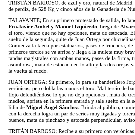
TRISTÁN BARROSO, de azul y oro, natural de Madrid. Do
de perdiz, de 528
Kg y cinco años de la Ganadería de Nu
TALAVANTE; En su primero protestado de salida, lo lanc
Fco.Javier Ambel y
Manuel Izquierdo
, brega de
Alvar
el toro, viendo que no hay
opciones, mata de estocada. El
suelto de la segunda, quite de Juan
Ortega por chicuelina
Comienza la faena por estatuarios, pases de
trinchera, de
primeros tercios se va arriba y llega a la muleta muy bra
tandas magistrales con ambas manos, pases de la firma, t
asombrosa, mata de estocada en lo alto y las dos orejas 
la vuelta al ruedo.
JUAN ORTEGA; Su primero, lo para su banderillero Jorge
verónicas,
pero dobla las manos el toro. Mal tercio de b
flojo defendiéndose
lo que no deja opciones , mata de tre
medios, aprieta en la primera entrada y
sale suelto en la 
lidia de
Miguel Ángel Sánchez
. Brinda al público,
comie
con la derecha logra un par de series muy ligadas y torer
buenos, mata de pinchazo y estocada perpendicular, aviso,
TRITÁN BARROSO; Recibe a su primero con verónicas re