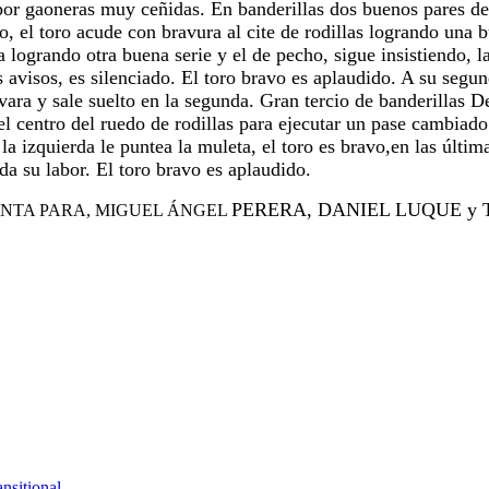
por gaoneras muy ceñidas. En banderillas dos
buenos pares d
, el toro acude con bravura al cite de rodillas logrando
una b
a logrando otra buena serie y el de pecho, sigue insistiendo, 
s avisos, es silenciado. El toro bravo es aplaudido. A su segu
vara y sale suelto en la segunda. Gran tercio de banderillas 
el centro del
ruedo de rodillas para ejecutar un pase cambiad
 la izquierda le puntea
la muleta, el toro es bravo,en las últim
da su labor. El toro bravo
es aplaudido.
PERERA, DANIEL LUQUE y
LA QUINTA PARA, MIGUEL ÁNGEL