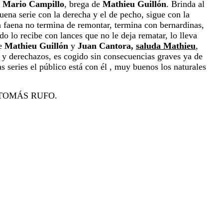
e
Mario Campillo
, brega de
Mathieu Guillón
. Brinda al
uena serie con la derecha y el de pecho, sigue con la
la faena no
termina de remontar, termina con bernardinas,
ndo lo recibe con
lances que no le deja rematar, lo lleva
De
Mathieu Guillón
y
Juan Cantora,
saluda Mathieu
,
o y derechazos, es cogido sin consecuencias
graves ya de
as series el público está con él , muy buenos los
naturales
 TOMÁS RUFO.