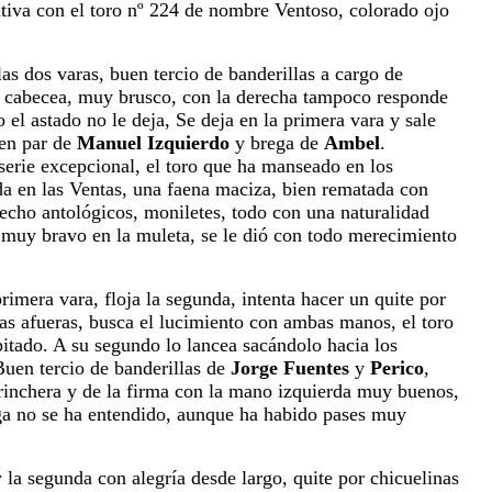
tiva con el toro nº 224 de nombre Ventoso, colorado ojo
las dos varas, buen tercio de banderillas a cargo de
o cabecea, muy brusco, con la derecha tampoco responde
o el astado no le deja, Se deja en la primera vara y sale
uen par de
Manuel Izquierdo
y brega de
Ambel
.
serie excepcional, el
toro que ha manseado en los
da en las Ventas, una faena maciza,
bien rematada con
pecho antológicos, moniletes, todo con una
naturalidad
o muy bravo en la muleta, se le dió con todo merecimiento
rimera vara, floja la segunda, intenta hacer un quite por
as afueras, busca el lucimiento con ambas manos, el toro
pitado. A su segundo lo lancea sacándolo hacia los
 Buen tercio de
banderillas de
Jorge Fuentes
y
Perico
,
rinchera y de la firma con la mano izquierda muy buenos,
ega no se ha entendido, aunque ha habido
pases muy
y la segunda con alegría desde largo, quite por chicuelinas