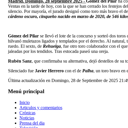
Madrid. Domingo. 28 septiembre 2025 -
Gómez del Pilar
ha cor
Ventas en la tarde de hoy, con la que se han cerrado los festejos d
silencio. Por mayoría, el jurado designó como toro más bravo el d
cárdeno oscuro, cinqueño nacido en marzo de 2020, de 546 kilos
Gómez del Pilar
se llevó el lote de la concurso y sorteó dos toros 
hilvanó muletazos ligados y templados por el derecho. Al natural,
ruedo. El sexto, de
Rehuelga
, fue otro toro colaborador con el qu
jaleadas por los tendidos. Tras estocada paseó una oreja.
Rubén Sanz
, que confirmaba su alternativa, dejó destellos de su 
Silenciado fue
Javier Herrero
con el de
Palha
, un toro bravo en 
Última actualización en Domingo, 28 de Septiembre de 2025 21:
Menú principal
Inicio
Articulos y comentarios
Crónicas
Noticias
Prensa del dia