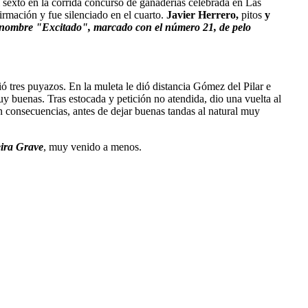
el sexto en la corrida concurso de ganaderías celebrada en Las
irmación y fue silenciado en el cuarto.
Javier Herrero,
pitos
y
nombre "Excitado", marcado con el número 21, de pelo
bió tres puyazos. En la muleta le dió distancia Gómez del Pilar e
 buenas. Tras estocada y petición no atendida, dio una vuelta al
in consecuencias, antes de dejar buenas tandas al natural muy
ira Grave
, muy venido a menos.