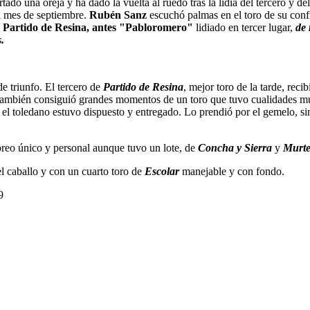
tado una oreja y ha dado la vuelta al ruedo tras la lidia del tercero y d
el mes de septiembre.
Rubén Sanz
escuchó palmas en el toro de su conf
e
Partido de Resina, antes "Pabloromero"
lidiado en tercer lugar,
de 
.
de triunfo. El tercero de
Partido de Resina
, mejor toro de la tarde, reci
 también consiguió grandes momentos de un toro que tuvo cualidades muy
e el toledano estuvo dispuesto y entregado. Lo prendió por el gemelo, s
toreo único y personal aunque tuvo un lote, de
Concha y Sierra
y
Murte
el caballo y con un cuarto toro de
Escolar
manejable y con fondo.
49