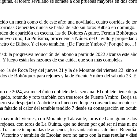
e figuras, el torero sevillano se somete a dos pruebas mayores en dos corr
 un menú como el de este año: una novillada, cuatro corridas de toro
 Corridas Generales nunca se había dejado sin toros Bilbao en domingo
 orden de aparición en escena, las de Dolores Aguirre, Fermín Bohórqu
 nuevo cuño, La Purísima, procedencia Núñez del Cuvillo y propiedad de 
 metro de Bilbao. Y el toro también. ¿De Fuente Ymbro? ¡Por qué no…!
: la progresiva reducción del abono a partir de 2022 alcanza este año 
 Y luego están las razones de esa caída, que son más complejas.
ero -la de Roca Rey del jueves 21 y la de Morante del viernes 22- sino en
os dos de Bohórquez para rejones y la de Fuente Ymbro del sábado 23. E
ono de 2024, asume el único doblete de la semana. El doblete tiene de pa
gado, rotundo y roto también con tres toros de Fuente Ymbro, Borja sali
pero sí a despejarla. A abrirle un hueco en lo que convencionalmente se l
a faltado el calor del temible tendido 7 desde su consagración en octub
 mayor del viernes, con Morante y Talavante, toros de Garcigrande -lo
de rejones, con toros de La Quinta, que no tienen por qué ser ni más ni 
ste. Tras once temporadas de ausencia, los santacolomas de línea Buendía
 Victorino y también de Escolar, pero no tanto con la más regular y dist