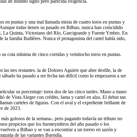
idas de distinto signo pero parecida exigencia.
s en puntas y una mal llamada mixta de cuatro toros en puntas y
. Aunque todas tienen su pasado en Bilbao, nunca han coincidido
ez, La Quinta, Victoriano del Río, Garcigrande y Fuente Ymbro. En
la familia Baillères. Nunca el protagonista del cartel había sido,
su cota mínima de cinco corridas y veintiocho toros en puntas.
 las tres restantes. la de Dolores Aguirre que abre desfile, la de
l sábado ha pasado a ser fecha tan difícil como lo empezaron a ser
rticular su porcentaje: torea dos de las cinco tardes. Mano a mano
ó de Vista Alegre con crédito, fama y cartel en alza. El debut tan
laman carteles de figuras. Con el aval y el expediente brillante de
re de 2023.
s más golosos de la semana-, pero pagando todavía un tributo no
menos propicios que los fuenteymbros del año pasado o los
 vuelven a Bilbao y se van a encontrar a un torero en sazón y
inguida de las variantes Buendía.