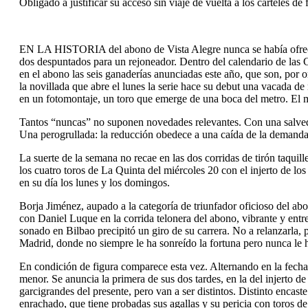
Obligado a justificar su acceso sin viaje de vuelta a los carteles d
EN LA HISTORIA del abono de Vista Alegre nunca se había ofrecido
dos despuntados para un rejoneador. Dentro del calendario de las
en el abono las seis ganaderías anunciadas este año, que son, por
la novillada que abre el lunes la serie hace su debut una vacada de
en un fotomontaje, un toro que emerge de una boca del metro. El
Tantos “nuncas” no suponen novedades relevantes. Con una salvedad
Una perogrullada: la reducción obedece a una caída de la demanda.
La suerte de la semana no recae en las dos corridas de tirón taquill
los cuatro toros de La Quinta del miércoles 20 con el injerto de l
en su día los lunes y los domingos.
Borja Jiménez, aupado a la categoría de triunfador oficioso del ab
con Daniel Luque en la corrida telonera del abono, vibrante y entre
sonado en Bilbao precipitó un giro de su carrera. No a relanzarla, 
Madrid, donde no siempre le ha sonreído la fortuna pero nunca le h
En condición de figura comparece esta vez. Alternando en la fecha
menor. Se anuncia la primera de sus dos tardes, en la del injerto 
garcigrandes del presente, pero van a ser distintos. Distinto enca
enrachado, que tiene probadas sus agallas y su pericia con toros de