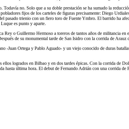
o. Todavía no. Solo que a su doble prestación se ha sumado la reducció
obladores fijos de los carteles de figuras precisamente: Diego Urdiale
el pasado trienio con un fiero toro de Fuente Ymbro. El barrido ha afec
 Luque es punto y aparte.
ca Rey o Guillermo Hermoso a toreros de tantos años de militancia en 
 Después de su monumental tarde de San Isidro con la corrida de Arauz 
illano -Juan Ortega y Pablo Aguado- y un viejo conocido de duras batal
os ellos logrados en Bilbao y en dos tardes épicas. Con la corrida de D
duda hasta última hora. El debut de Fernando Adrián con una corrida de 