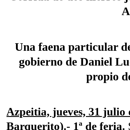
A
Una faena particular de
gobierno de Daniel Luq
propio d
Azpeitia, jueves, 31 juli
Barquerito).-
1ª de feria.
S