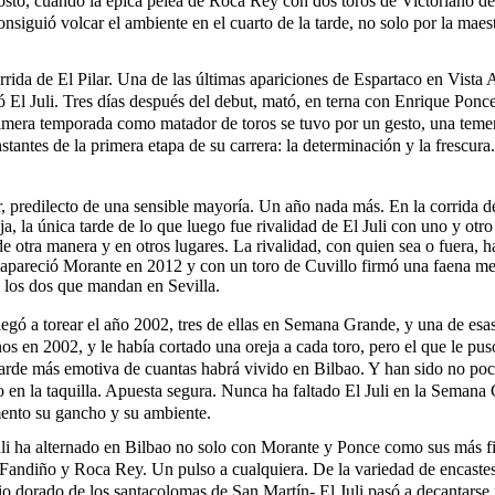
, cuando la épica pelea de Roca Rey con dos toros de Victoriano del
consiguió volcar el ambiente en el cuarto de la tarde, no solo por la mae
rida de El Pilar. Una de las últimas apariciones de Espartaco en Vista 
 El Juli. Tres días después del debut, mató, en terna con Enrique Ponce 
primera temporada como matador de toros se tuvo por un gesto, una teme
nstantes de la primera etapa de su carrera: la determinación y la frescura
, predilecto de una sensible mayoría. Un año nada más. En la corrida d
a, la única tarde de lo que luego fue rivalidad de El Juli con uno y ot
e otra manera y en otros lugares. La rivalidad, con quien sea o fuera, ha
 apareció Morante en 2012 y con un toro de Cuvillo firmó una faena me
 los dos que mandan en Sevilla.
llegó a torear el año 2002, tres de ellas en Semana Grande, y una de esa
nos en 2002, y le había cortado una oreja a cada toro, pero el que le pu
 tarde más emotiva de cuantas habrá vivido en Bilbao. Y han sido no po
ro en la taquilla. Apuesta segura. Nunca ha faltado El Juli en la Sema
omento su gancho y su ambiente.
uli ha alternado en Bilbao no solo con Morante y Ponce como sus más fie
 Fandiño y Roca Rey. Un pulso a cualquiera. De la variedad de encastes 
io dorado de los santacolomas de San Martín- El Juli pasó a decantarse p