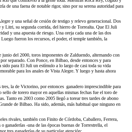
 Río que conmovió a la gente toda. Mientras Roca Rey, cogido y
stría de una faena de notable rigor, sino por su serena autoridad para
Alegre y una señal de cesión de testigo y relevo generacional. Dos
y Litri, su segunda corrida, del hierro de Torrealta. Que El Juli
ridad y una apuesta de riesgo. Una oreja cada una de las dos
. Luego fueron los recursos, el poder, el temple también, la
e junio del 2000, toros imponentes de Zalduendo, alternando con
ro por separado. Con Ponce, en Bilbao, desde entonces y para
 sido para El Juli un estímulo a lo largo de casi toda su vida
morable para los anales de Vista Alegre. Y luego y hasta ahora
s tres, la de Victorino, por entonces ganadero imprescindible para
so sello de torero mayor en aquellas mismas fechas fue el toro de
cas. Tanto en 2003 como 2005 llegó a torear tres tardes de abono
na Grande de Bilbao. Ha sido, además, más habitual que ninguno en
les rivales, también con Finito de Córdoba, Caballero, Ferrera,
o ganaderías -una de las épocas buenas de Torrestrella, el
or tres ganaderías de su particular atención: