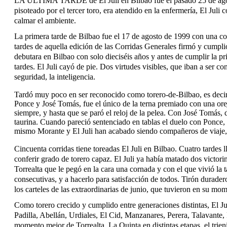
LA ÚLTIMA TARDE de El Juli en Bilbao fue el pasado 25 de agosto
pisoteado por el tercer toro, era atendido en la enfermería, El Juli 
calmar el ambiente.
La primera tarde de Bilbao fue el 17 de agosto de 1999 con una cor
tardes de aquella edición de las Corridas Generales firmó y cumplió
debutara en Bilbao con solo dieciséis años y antes de cumplir la 
tardes. El Juli cayó de pie. Dos virtudes visibles, que iban a ser co
seguridad, la inteligencia.
Tardó muy poco en ser reconocido como torero-de-Bilbao, es decir
Ponce y José Tomás, fue el único de la terna premiado con una orej
siempre, y hasta que se paró el reloj de la pelea. Con José Tomás, d
taurina. Cuando pareció sentenciado en tablas el duelo con Ponce,
mismo Morante y El Juli han acabado siendo compañeros de viaje,
Cincuenta corridas tiene toreadas El Juli en Bilbao. Cuatro tardes 
conferir grado de torero capaz. El Juli ya había matado dos victori
Torrealta que le pegó en la cara una cornada y con el que vivió la
consecutivas, y a hacerlo para satisfacción de todos. Tirón durade
los carteles de las extraordinarias de junio, que tuvieron en su m
Como torero crecido y cumplido entre generaciones distintas, El J
Padilla, Abellán, Urdiales, El Cid, Manzanares, Perera, Talavante,
momento mejor de Torrealta, La Quinta en distintas etapas, el trien