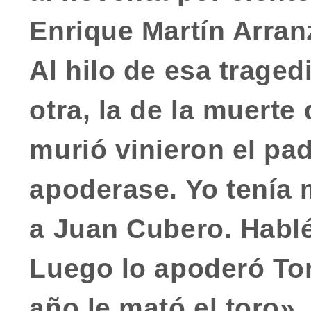
Enrique Martín Arran
Al hilo de esa trage
otra, la de la
muerte 
murió vinieron el pad
apoderase. Yo tenía m
a Juan Cubero. Habl
Luego lo apoderó T
año le mató el toro».