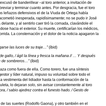
xcusó de banderillear –al toro anterior, a invitación de 
eviar y terminar cuanto antes. Por desgracia, fue el toro 
us leñazos defensivos el de la Viuda de Ortega había 
o acometió inesperada, rapidísimamente; no se pudo ir José 
elante, y al sentirlo caer tiró la cornada, clavándole el 
ose hacia el exterior. Su muerte, certificarían los médicos, 
rida. La consternación y el dolor de la noticia apagaron la 
garse las luces de su traje…” 
(íbid)
e gallo, / ágil la línea y fresca la mañana // … Y después 
rte de sombreros…” 
(íbid)
a como fuera de ella. Como torero, fue una síntesis 
or y líder natural, impuso su voluntad sobre todo el 
 vestimenta del lidiador hasta la conformación de la 
uleta, lo dejaran 
solo
, sin avisar constantemente al toro 
ora, /
sabio ajedrez contra el funesto hado. / Gesto de 
n de las suertes (Rodolfo Gaona), y otro también en el 