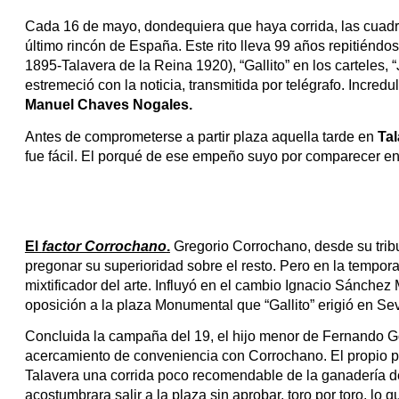
Cada 16 de mayo, dondequiera que haya corrida, las cuadril
último rincón de España. Este rito lleva 99 años repitiénd
1895-Talavera de la Reina 1920), “Gallito” en los carteles, “
Manuel Chaves Nogales.
Antes de comprometerse a partir plaza aquella tarde en 
Tal
fue fácil. El porqué de ese empeño suyo por comparecer en
El 
factor Corrochano
.
 Gregorio Corrochano, desde su trib
pregonar su superioridad sobre el resto. Pero en la tempora
mixtificador del arte. Influyó en el cambio Ignacio Sánchez
oposición a la plaza Monumental que “Gallito” erigió en Sevi
Concluida la campaña del 19, el hijo menor de Fernando Góm
acercamiento de conveniencia con Corrochano. El propio peri
Talavera una corrida poco recomendable de la ganadería de 
acostumbrara salir a la plaza sin aprobar, toro por toro, lo q