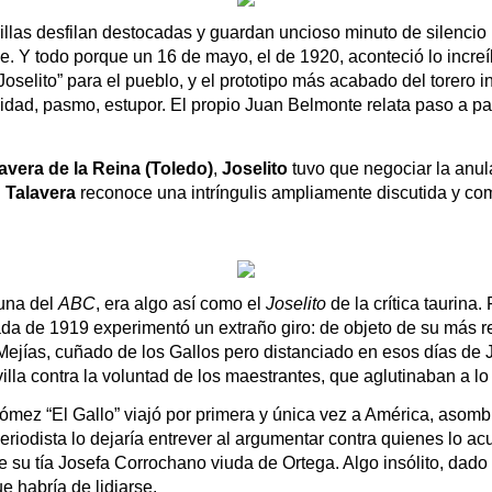
las desfilan destocadas y guardan uncioso minuto de silencio b
ose. Y todo porque un 16 de mayo, el de 1920, aconteció lo incr
Joselito” para el pueblo, y el prototipo más acabado del torero i
avera de la Reina (Toledo)
, 
Joselito
 tuvo que negociar la anul
 
Talavera
 reconoce una intríngulis ampliamente discutida y com
una del 
ABC
, era algo así como el 
Joselito 
de la crítica taurina
da de 1919 experimentó un extraño giro: de objeto de su más ren
 Mejías, cuñado de los Gallos pero distanciado en esos días de 
lla contra la voluntad de los maestrantes, que aglutinaban a lo 
ez “El Gallo” viajó por primera y única vez a América, asombró
odista lo dejaría entrever al argumentar contra quienes lo acus
su tía Josefa Corrochano viuda de Ortega. Algo insólito, dado 
ue habría de lidiarse.