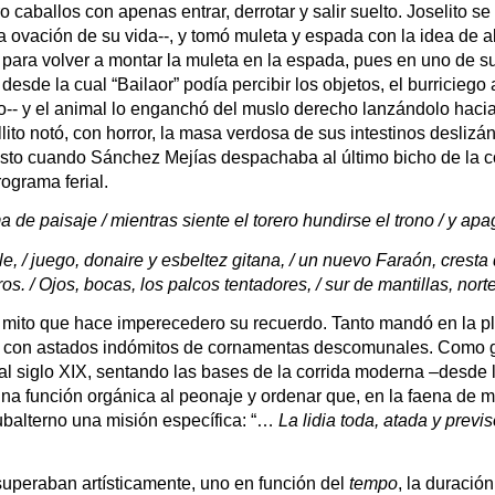
caballos con apenas entrar, derrotar y salir suelto. Joselito se e
a ovación de su vida--, y tomó muleta y espada con la idea de abr
é para volver a montar la muleta en la espada, pues en uno de s
 desde la cual “Bailaor” podía percibir los objetos, el burricieg
ido-- y el animal lo enganchó del muslo derecho lanzándolo hacia d
ito notó, con horror, la masa verdosa de sus intestinos deslizánd
usto cuando Sánchez Mejías despachaba al último bicho de la cor
ograma ferial.
 de paisaje / mientras siente el torero hundirse el trono / y apa
e, / juego, donaire y esbeltez gitana, / un nuevo Faraón, cresta d
os. / Ojos, bocas, los palcos tentadores, / sur de mantillas, no
mito que hace imperecedero su recuerdo. Tanto mandó en la plaz
 con astados indómitos de cornamentas descomunales. Como gest
l siglo XIX, sentando las bases de la corrida moderna –desde la
ar una función orgánica al peonaje y ordenar que, en la faena de m
alterno una misión específica: “… 
La lidia toda, atada y previs
 superaban artísticamente, uno en función del 
tempo
, la duració