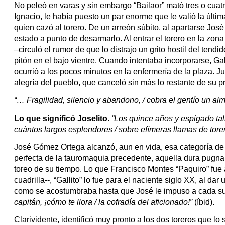
No peleó en varas y sin embargo “Bailaor” mató tres o cuatro 
Ignacio, le había puesto un par enorme que le valió la últim
quien cazó al torero. De un arreón súbito, al apartarse Jos
estado a punto de desarmarlo. Al entrar el torero en la zona
–circuló el rumor de que lo distrajo un grito hostil del tend
pitón en el bajo vientre. Cuando intentaba incorporarse, Gall
ocurrió a los pocos minutos en la enfermería de la plaza. J
alegría del pueblo, que canceló sin más lo restante de su pr
“… Fragilidad, silencio y abandono, / cobra el gentío un alma
Lo que significó Joselito.
“Los quince años y espigado tall
cuántos largos esplendores / sobre efímeras llamas de torer
José Gómez Ortega alcanzó, aun en vida, esa categoría de 
perfecta de la tauromaquia precedente, aquella dura pugna
toreo de su tiempo. Lo que Francisco Montes “Paquiro” fue a
cuadrilla--, “Gallito” lo fue para el naciente siglo XX, al d
como se acostumbraba hasta que José le impuso a cada sub
capitán, ¡cómo te llora / la cofradía del aficionado!” 
(íbid).
Clarividente, identificó muy pronto a los dos toreros que lo