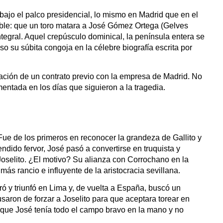
ajo el palco presidencial, lo mismo en Madrid que en el 
eíble: que un toro matara a José Gómez Ortega (Gelves 
ntegral. Aquel crepúsculo dominical, la península entera se 
estremeció con la noticia, transmitida por telégrafo. Incredulidad, pasmo, estupor. El propio Juan Belmonte relata paso a paso su súbita congoja en la célebre biografía escrita por 
ación de un contrato previo con la empresa de Madrid. No 
entada en los días que siguieron a la tragedia.
. Fue de los primeros en reconocer la grandeza de Gallito y 
dido fervor, José pasó a convertirse en truquista y 
Joselito. ¿El motivo? Su alianza con Corrochano en la 
más rancio e influyente de la aristocracia sevillana.
 y triunfó en Lima y, de vuelta a España, buscó un 
aron de forzar a Joselito para que aceptara torear en 
que José tenía todo el campo bravo en la mano y no 