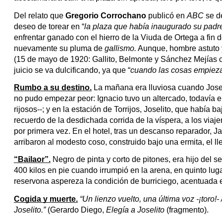
Del relato que 
Gregorio Corrochano
 publicó en 
ABC
 se d
deseo de torear en “
la plaza que había inaugurado su padr
enfrentar ganado con el hierro de la Viuda de Ortega a fin d
nuevamente su pluma de 
gallismo.
 Aunque, hombre astuto y
(15 de mayo de 1920: Gallito, Belmonte y Sánchez Mejías co
juicio se va dulcificando, ya que “
cuando las cosas empieza
Rumbo a su destino.
 La mañana era lluviosa cuando Josel
no pudo empezar peor: Ignacio tuvo un altercado, todavía e
rijosos--; y en la estación de Torrijos, Joselito, que había
recuerdo de la desdichada corrida de la víspera, a los viaje
por primera vez. En el hotel, tras un descanso reparador, 
arribaron al modesto coso, construido bajo una ermita, el lle
“Bailaor”.
 Negro de pinta y corto de pitones, era hijo del
400 kilos en pie cuando irrumpió en la arena, en quinto luga
reservona aspereza la condición de burriciego, acentuada en 
Cogida y muerte.
“Un lienzo vuelto, una última voz -¡toro!
Joselito.” 
(Gerardo Diego, 
Elegía a Joselito
 (fragmento).