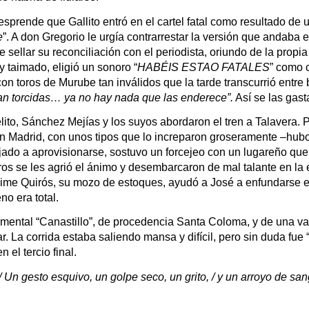
esprende que Gallito entró en el cartel fatal como resultado de
e
”. A don Gregorio le urgía contrarrestar la versión que andaba e
e sellar su reconciliación con el periodista, oriundo de la propi
 taimado, eligió un sonoro “
H
ABÉIS ESTAO FATALES
” como c
n toros de Murube tan inválidos que la tarde transcurrió entre 
n torcidas… ya no hay nada que las enderece”.
 Así se las gas
ito, Sánchez Mejías y los suyos abordaron el tren a Talavera. P
n Madrid, con unos tipos que lo increparon groseramente –hubo i
 bajado a aprovisionarse, sostuvo un forcejeo con un lugareño que
ros se les agrió el ánimo y desembarcaron de mal talante en la e
Jaime Quirós, su mozo de estoques, ayudó a José a enfundarse en
no era total. 
 semental “Canastillo”, de procedencia Santa Coloma, y de una v
r. La corrida estaba saliendo mansa y difícil, pero sin duda fue 
el tercio final.
- / Un gesto esquivo, un golpe seco, un grito, / y un arroyo de 