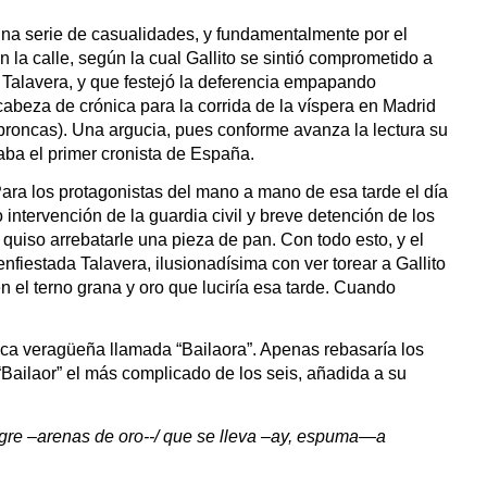
 una serie de casualidades, y fundamentalmente por el 
n la calle, según la cual Gallito se sintió comprometido a 
a Talavera, y que festejó la deferencia empapando 
abeza de crónica para la corrida de la víspera en Madrid 
broncas). Una argucia, pues conforme avanza la lectura su 
taba el primer cronista de España. 
ara los protagonistas del mano a mano de esa tarde el día 
ntervención de la guardia civil y breve detención de los 
 quiso arrebatarle una pieza de pan. Con todo esto, y el 
nfiestada Talavera, ilusionadísima con ver torear a Gallito 
 el terno grana y oro que luciría esa tarde. Cuando 
aca veragüeña llamada “Bailaora”. Apenas rebasaría los 
“Bailaor” el más complicado de los seis, añadida a su 
sangre –arenas de oro--/ que se lleva –ay, espuma—a 