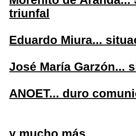
triunfal
Eduardo Miura... situa
José María Garzón... 
ANOET... duro comun
y mucho más