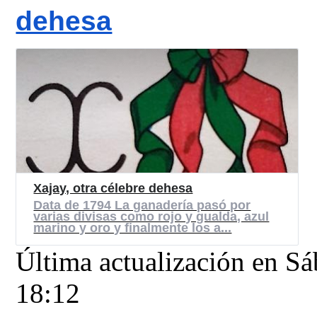
dehesa
Xajay, otra célebre dehesa
Data de 1794 La ganadería pasó por
varias divisas como rojo y gualda, azul
marino y oro y finalmente los a...
Última actualización en S
18:12