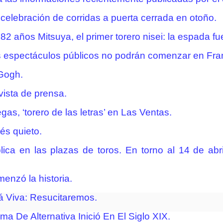
celebración de corridas a puerta cerrada en otoño.
2 años Mitsuya, el primer torero nisei: la espada fu
 espectáculos públicos no podrán comenzar en Fran
 Gogh.
vista de prensa.
as, ‘torero de las letras’ en Las Ventas.
és quieto.
ca en las plazas de toros. En torno al 14 de abri
menzó la historia.
tá Viva: Resucitaremos.
a De Alternativa Inició En El Siglo XIX.