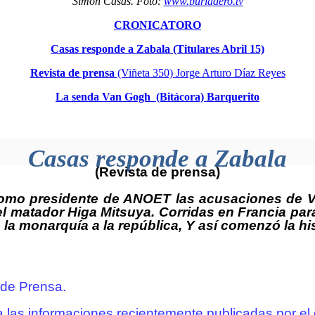
Simón Casas. Foto:
www.burladero.tv
CRONICATORO
Casas responde a Zabala (Titulares Abril 15)
Revista de prensa
(Viñeta 350) Jorge Arturo Díaz Reyes
La senda Van Gogh (Bitácora) Barquerito
Casas responde a Zabala
(Revista de prensa)
mo presidente de ANOET las acusaciones de Vic
l matador Higa Mitsuya. Corridas en Francia para
 la monarquía a la república, Y así comenzó la hist
 de Prensa.
las informaciones recientemente publicadas por el 