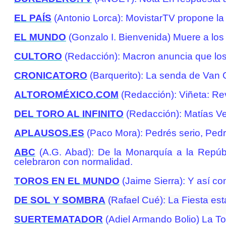
EL PAÍS
(Antonio Lorca): MovistarTV propone la 
EL MUNDO
(Gonzalo I. Bienvenida) Muere a los 8
CULTORO
(Redacción): Macron anuncia que los
CRONICATORO
(Barquerito): La senda de Van
ALTOROMÉXICO.COM
(Redacción): Viñeta: Re
DEL TORO AL INFINITO
(Redacción): Matías Veg
APLAUSOS.ES
(Paco Mora): Pedrés serio, Pedr
ABC
(A.G. Abad): De la Monarquía a la Repúbli
celebraron con normalidad.
TOROS EN EL MUNDO
(Jaime Sierra): Y así co
DE SOL Y SOMBRA
(Rafael Cué): La Fiesta es
SUERTEMATADOR
(Adiel Armando Bolio) La Tom