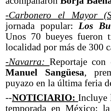
acompañaron
Borja Baen
-Carbonero el Mayor (
jornada popular:
Los Bu
Unos 70 bueyes fueron tr
localidad por más de 300 ca
-Navarra:
Reportaje con
Manuel Sangüesa
, pre
puyazo en la última feria 
--
NOTICIARIO:
Incluye 
temporada en México: la 